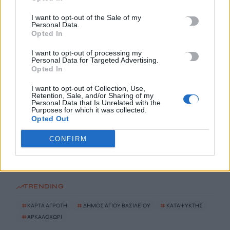
6 Αυγούστου, 2026
I want to opt-out of the Sale of my
Personal Data.
Παρατείνονται τα προληπτικά μέτρα στην Κρήτη για την
Opted In
ευλογιά των αιγοπροβάτων
I want to opt-out of processing my
6 Αυγούστου, 2026
Personal Data for Targeted Advertising.
Opted In
Έκτακτο επίδομα παιδιού: Ποιοι πάνε ταμείο
I want to opt-out of Collection, Use,
6 Αυγούστου, 2026
Retention, Sale, and/or Sharing of my
Personal Data that Is Unrelated with the
Purposes for which it was collected.
Opted Out
ΟΠΕΚΑ: Νέα πληρωμή στις 7 Αυγούστου για τρίτεκνες και
πολύτεκνες οικογένειες
CONFIRM
6 Αυγούστου, 2026
TRENDING
#
ΚΑΡΤΑ ΑΓΡΟΤΗ
#
ΔΗΜΟΣ ΑΓΙΟΥ ΒΑΣΙΛΕΙΟΥ
#
ΚΑΤΑΨΥΚΤΗΣ
#
ΑΡΚΑΛΟΧΩΡΙ