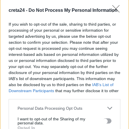
Ιδρώτας και διατροφή το καλοκαίρι: Ποιες τροφές προκαλούν
creta24 -
Do Not Process My Personal Information
κακοσμία
6 Αυγούστου, 2026
If you wish to opt-out of the sale, sharing to third parties, or
processing of your personal or sensitive information for
Κάρτα Αγρότη: Τι αλλάζει από 28 Αυγούστου για τις
targeted advertising by us, please use the below opt-out
χρηματοδοτήσεις
section to confirm your selection. Please note that after your
6 Αυγούστου, 2026
opt-out request is processed you may continue seeing
interest-based ads based on personal information utilized by
us or personal information disclosed to third parties prior to
Νέα χρηματοδότηση 1,5 εκατ. ευρώ για διαπλάτυνση του
your opt-out. You may separately opt-out of the further
Αγιοβασιλιώτικου Παραλιακού Δρόμου
disclosure of your personal information by third parties on the
6 Αυγούστου, 2026
IAB’s list of downstream participants. This information may
also be disclosed by us to third parties on the
IAB’s List of
Downstream Participants
that may further disclose it to other
Τι δείχνει η ιατροδικαστική εξέταση για τα αίτια θανάτου του
third parties.
90χρονου που εντοπίστηκε μέσα σε καταψύκτη
6 Αυγούστου, 2026
Personal Data Processing Opt Outs
I want to opt-out of the Sharing of my
Το Αρκαλοχώρι γιόρτασε τον Προστάτη και Πολιούχο του
personal data.
Opted In