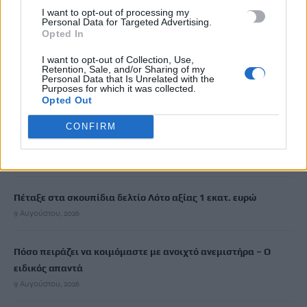
I want to opt-out of processing my
Το τριήμερο της Καθαράς Δευτέρας εξελίσσεται και φέτος σε ένα
Personal Data for Targeted Advertising.
από τα ισχυρότερα «τεστ ζήτησης» για την εγχώρια…
Opted In
Newsroom
15 Φεβρουαρίου, 2026
I want to opt-out of Collection, Use,
Retention, Sale, and/or Sharing of my
Personal Data that Is Unrelated with the
Purposes for which it was collected.
ΡΟΗ ΕΙΔΗΣΕΩΝ
Opted Out
Η στιγμή που συλλαμβάνουν 21χρονο που είχε κλέψει
CONFIRM
αυτοκίνητο με 2χρονο παιδί μέσα
9 Αυγούστου, 2026
Πέταξε στα σκουπίδια δελτίο Λότο αξίας 1 εκατ. ευρώ
9 Αυγούστου, 2026
Πόσο πειράζει να κοιμόμαστε με ανοιχτό ανεμιστήρα – Ο
ειδικός απαντά
9 Αυγούστου, 2026