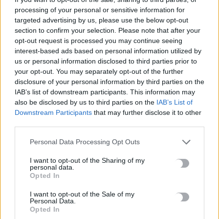
της Αττικής για την Καθαρά Δευτέρα, με αυξημένη κινητικότητα…
processing of your personal or sensitive information for
Newsroom
21 Φεβρουαρίου, 2026
targeted advertising by us, please use the below opt-out
section to confirm your selection. Please note that after your
opt-out request is processed you may continue seeing
interest-based ads based on personal information utilized by
us or personal information disclosed to third parties prior to
your opt-out. You may separately opt-out of the further
disclosure of your personal information by third parties on the
IAB’s list of downstream participants. This information may
also be disclosed by us to third parties on the
IAB’s List of
Downstream Participants
that may further disclose it to other
third parties.
Personal Data Processing Opt Outs
I want to opt-out of the Sharing of my
personal data.
Opted In
ΚΡΗΤΗ
ΡΕΘΥΜΝΟ
I want to opt-out of the Sale of my
Τριήμερο Καθαράς Δευτέρας: Υψηλές
Personal Data.
Opted In
πληρότητες σε ξενοδοχεία στο Ρέθυμνο