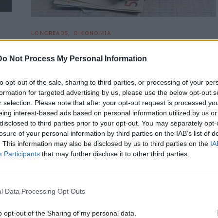
LONGREADS
ΟΙΚΟΝΟΜΙΑ
ών
Πώς να προστατευθείτε από τις
α
Do Not Process My Personal Information
κατασχέσεις περιουσιακών στοιχείων
Τα ηλεκτρονικά συστήματα της φορολογικής διοίκησης
to opt-out of the sale, sharing to third parties, or processing of your per
ν
λειτουργούν σαν συναγερμός που χτυπά εγκαίρως. Από τη
formation for targeted advertising by us, please use the below opt-out s
μία για να εισπραχθούν…
r selection. Please note that after your opt-out request is processed y
ν…
Newsroom
eing interest-based ads based on personal information utilized by us or
7 Φεβρουαρίου, 2026
disclosed to third parties prior to your opt-out. You may separately opt-
losure of your personal information by third parties on the IAB’s list of
. This information may also be disclosed by us to third parties on the
IA
Participants
that may further disclose it to other third parties.
l Data Processing Opt Outs
o opt-out of the Sharing of my personal data.