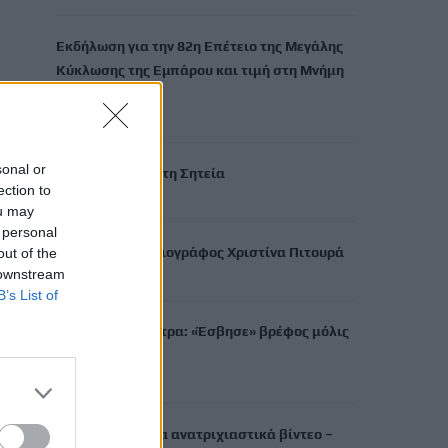
Εκδήλωση για την 82η Επέτειο της Μεγάλης
Κύκλωσης της Εμπάρου και τιμή στη Μνήμη
των ηρώων
7 Αυγούστου, 2026
sonal or
Νέα πυρκαγιά στη Σητεία
ection to
7 Αυγούστου, 2026
ou may
 personal
Πέθανε η δημοσιογράφος Χριστίνα Πιτουρά
out of the
 downstream
7 Αυγούστου, 2026
B’s List of
Θρήνος στην Πάτρα: «Έσβησε» βρέφος μόλις
οκτώ ημερών
7 Αυγούστου, 2026
Αρχεία UFO: Νέα ανατριχιαστικά βίντεο –