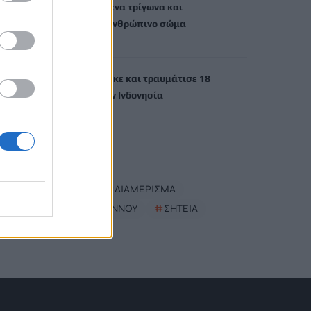
Αθόρυβα ιπτάμενα τρίγωνα και
«αιωρούμενo» ανθρώπινo σώμα
7 Αυγούστου, 2026
Μαϊμού επιτέθηκε και τραυμάτισε 18
ανθρώπους στην Ινδονησία
7 Αυγούστου, 2026
TRENDING
#
ΦΩΤΙΑ
#
ΔΙΑΜΕΡΙΣΜΑ
#
ΔΗΜΟΣ ΒΙΑΝΝΟΥ
#
ΣΗΤΕΙΑ