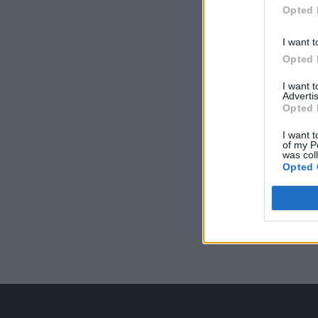
Opted 
I want t
Opted 
I want 
Advertis
Opted 
I want t
of my P
was col
Opted 