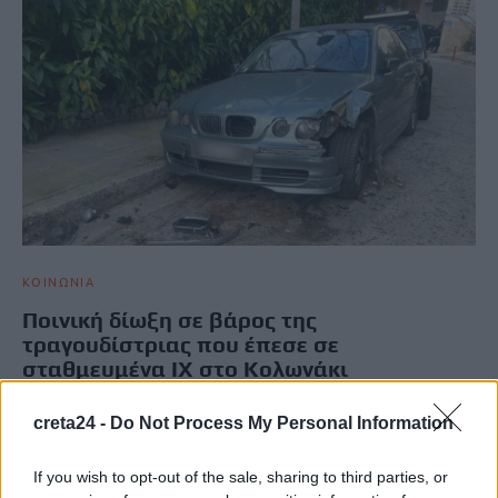
ΚΟΙΝΩΝΙΑ
Ποινική δίωξη σε βάρος της
τραγουδίστριας που έπεσε σε
σταθμευμένα ΙΧ στο Κολωνάκι
Στην άσκηση ποινικής δίωξης για δύο πλημμελήματα προχώρησε
creta24 -
Do Not Process My Personal Information
η Εισαγγελία Πρωτοδικών Αθηνών σε βάρος της 36χρονης
τραγουδίστριας που…
If you wish to opt-out of the sale, sharing to third parties, or
Newsroom
17 Φεβρουαρίου, 2026