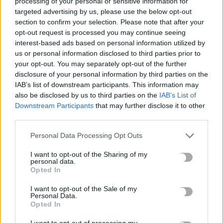
processing of your personal or sensitive information for
targeted advertising by us, please use the below opt-out
section to confirm your selection. Please note that after your
opt-out request is processed you may continue seeing
interest-based ads based on personal information utilized by
us or personal information disclosed to third parties prior to
your opt-out. You may separately opt-out of the further
disclosure of your personal information by third parties on the
IAB’s list of downstream participants. This information may
also be disclosed by us to third parties on the
IAB’s List of
Downstream Participants
that may further disclose it to other
third parties.
Personal Data Processing Opt Outs
I want to opt-out of the Sharing of my
ΔΙΕΘΝΗ
personal data.
Opted In
Η Αντέλ θα κάνει το ντεμπούτο της ως
ηθοποιός στη νέα ταινία του Τομ Φορντ
I want to opt-out of the Sale of my
Personal Data.
Σε έναν νέο χώρο της τέχνης αποφασίζει να μπει η διάσημη
Opted In
τραγουδίστρια, Αντέλ, καθώς θα για τον επόμενο καιρό…
I want to opt-out of processing my