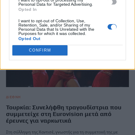
Newsroom
12 Νοεμβρίου, 2025
Personal Data for Targeted Advertising.
Opted In
I want to opt-out of Collection, Use,
Retention, Sale, and/or Sharing of my
Personal Data that Is Unrelated with the
Purposes for which it was collected.
Opted Out
CONFIRM
ΔΙΕΘΝΗ
Τουρκία: Συνελήφθη τραγουδίστρια που
συμμετείχε στη Eurovision μετά από
έρευνες για ναρκωτικά
Στη σύλληψη της Χαντισέ, γνωστής για τη συμμετοχή της με