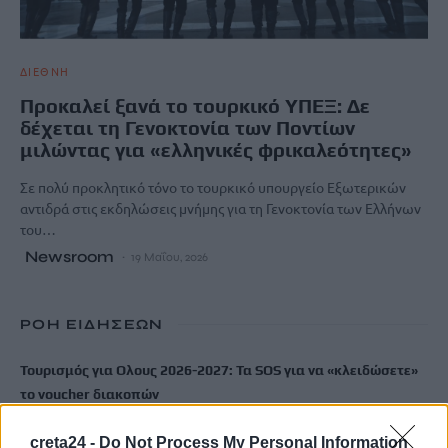
ΔΙΕΘΝΗ
Προκαλεί ξανά το τουρκικό ΥΠΕΞ: Δε
δέχεται τη Γενοκτονία των Ποντίων
μιλώντας για «ελληνικές φρικαλεότητες»
Σε πολύ προκλητικό τόνο το τουρκικό υπουργείο Εξωτερικών
αντιδρά στις εκδηλώσεις μνήμης για τη Γενοκτονία των Ελλήνων
του…
Newsroom
19 Μαΐου, 2026
ΡΟΗ ΕΙΔΗΣΕΩΝ
Τουρισμός για Ολους 2026-2027: Τα SOS για να «κλειδώσετε»
το voucher διακοπών
8 Αυγούστου, 2026
creta24 -
Do Not Process My Personal Information