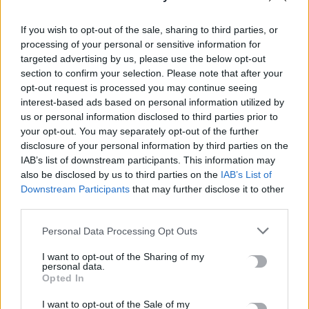
Ηράκλειο: Περιπατητής χρειάστηκε βοήθεια σε φαράγγι
If you wish to opt-out of the sale, sharing to third parties, or
8 Αυγούστου, 2026
processing of your personal or sensitive information for
targeted advertising by us, please use the below opt-out
Βαρύ πένθος για τον Μέσι: «Έφυγε» από τη ζωή ο πατέρας του
section to confirm your selection. Please note that after your
opt-out request is processed you may continue seeing
8 Αυγούστου, 2026
interest-based ads based on personal information utilized by
us or personal information disclosed to third parties prior to
Χανιά: Αναστάτωση από φωτιά κοντά σε σπίτια
your opt-out. You may separately opt-out of the further
8 Αυγούστου, 2026
disclosure of your personal information by third parties on the
IAB’s list of downstream participants. This information may
also be disclosed by us to third parties on the
IAB’s List of
Σε 57χρονη γυναίκα ανήκει η σορός στον Λυκαβηττό
Downstream Participants
that may further disclose it to other
8 Αυγούστου, 2026
third parties.
Personal Data Processing Opt Outs
Καλοκαίρι και αλλεργίες: Πότε απαιτείται προσοχή και ποια
συμπτώματα δεν πρέπει να αγνοούμε
I want to opt-out of the Sharing of my
personal data.
8 Αυγούστου, 2026
Opted In
I want to opt-out of the Sale of my
Μυστράς: «Γιατί έβαλε τον πατέρα του στην κατάψυξη» – Το