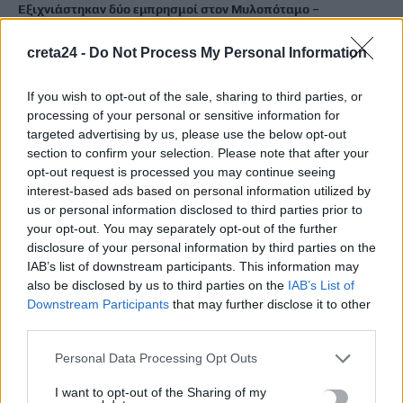
Εξιχνιάστηκαν δύο εμπρησμοί στον Μυλοπόταμο –
Δικογραφία σε βάρος δύο ανδρών
creta24 -
Do Not Process My Personal Information
7 Αυγούστου, 2026
If you wish to opt-out of the sale, sharing to third parties, or
Αεροδρόμιο Καστελλίου: Έπεσαν οι υπογραφές για τα ραντάρ
processing of your personal or sensitive information for
7 Αυγούστου, 2026
targeted advertising by us, please use the below opt-out
section to confirm your selection. Please note that after your
opt-out request is processed you may continue seeing
Κουνούπια: Σε εξέλιξη το πρόγραμμα καταπολέμησης στην
interest-based ads based on personal information utilized by
Κρήτη – Πώς μπορούν να ενημερώνονται και να συμμετέχουν
us or personal information disclosed to third parties prior to
οι πολίτες
your opt-out. You may separately opt-out of the further
7 Αυγούστου, 2026
disclosure of your personal information by third parties on the
IAB’s list of downstream participants. This information may
also be disclosed by us to third parties on the
IAB’s List of
Marfin: Στην Ευελπίδων η 46χρονη που κατηγορείται για τον
Downstream Participants
that may further disclose it to other
φονικό εμπρησμό
third parties.
7 Αυγούστου, 2026
Personal Data Processing Opt Outs
Θεοδωρικάκος: Συμβάλλουμε στην εθνική ασφάλεια της
I want to opt-out of the Sharing of my
πατρίδας μας με νέο αναπτυξιακό καθεστώς για την Άμυνα