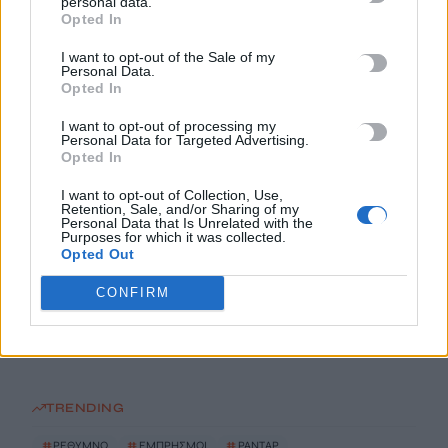
personal data.
Opted In
7 Αυγούστου, 2026
I want to opt-out of the Sale of my
Personal Data.
Αεροδρόμιο Καστελλίου: Όλα έτοιμα για την υπογραφή της
Opted In
σύμβασης για τα ραντάρ
7 Αυγούστου, 2026
I want to opt-out of processing my
Personal Data for Targeted Advertising.
Opted In
Η απάντηση της ΔΕΠΑΝΑΛ για το άνοιγμα του ενός
I want to opt-out of Collection, Use,
εκατομμυρίου
Retention, Sale, and/or Sharing of my
Personal Data that Is Unrelated with the
7 Αυγούστου, 2026
Purposes for which it was collected.
Opted Out
Λιμενικό: Ζητούν ενίσχυση των υπηρεσιών στην Κρήτη λόγω
CONFIRM
των αυξημένων μεταναστευτικών ροών
7 Αυγούστου, 2026
TRENDING
#
ΡΕΘΥΜΝΟ
#
ΕΜΠΡΗΣΜΟΙ
#
ΡΑΝΤΑΡ