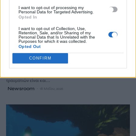
χρέωσε υπερδιπλάσια χρήματα σε τουρίστες για να τους…
I want to opt-out of processing my
Personal Data for Targeted Advertising.
Newsroom
20 Μαΐου, 2026
Opted In
I want to opt-out of Collection, Use,
Retention, Sale, and/or Sharing of my
Personal Data that Is Unrelated with the
ΔΙΕΘΝΗ
Purposes for which it was collected.
Opted Out
Ισπανία: Ελληνίδες τουρίστριες
τραυματίστηκαν από πτώση μπαλκονιού
CONFIRM
Tρεις τουρίστες τραυματίστηκαν στη Μινόρκα της Ισπανίας, όταν
μέρος από μπαλκόνι κτιρίου κατέρρευσε. Μεταξύ των
τραυματιών είναι και…
Newsroom
18 Μαΐου, 2026