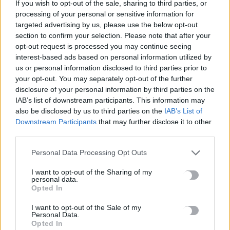
Newsroom
1 Ιουνίου, 2026
If you wish to opt-out of the sale, sharing to third parties, or
processing of your personal or sensitive information for
targeted advertising by us, please use the below opt-out
section to confirm your selection. Please note that after your
opt-out request is processed you may continue seeing
interest-based ads based on personal information utilized by
us or personal information disclosed to third parties prior to
your opt-out. You may separately opt-out of the further
disclosure of your personal information by third parties on the
IAB’s list of downstream participants. This information may
also be disclosed by us to third parties on the
IAB’s List of
Downstream Participants
that may further disclose it to other
third parties.
Personal Data Processing Opt Outs
ΚΟΙΝΩΝΙΑ
I want to opt-out of the Sharing of my
personal data.
Ταξιτζής χρέωσε τουρίστες 45 ευρώ για να
Opted In
τους πάει από το Μοναστηράκι στον
Πειραιά
I want to opt-out of the Sale of my
Personal Data.
Opted In
Συνελήφθη το απόγευμα της Τρίτης (19/05) ένας οδηγός Ταξί που