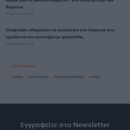
νεκροί από τα ρωσικά πλήγματα – Ένα παιδί μεταξύ των
θυμάτων
8 Αυγούστου, 2026
Ελαφονήσι: Οδηγούσαν τα αυτοκίνητα στο πάρκινγκ που
εργάζονται και κατέληξαν με χειροπέδες
8 Αυγούστου, 2026
TRENDING
#
ΟΦΗ
#
ΠΥΡΚΑΓΙΕΣ
#
ΝΟΤΙΟ ΡΕΘΥΜΝΟ
#
ΑΠΕ
Εγγραφείτε στο Newsletter