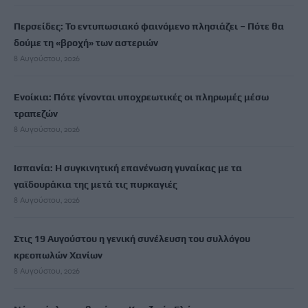
Περσείδες: Το εντυπωσιακό φαινόμενο πλησιάζει – Πότε θα
δούμε τη «βροχή» των αστεριών
8 Αυγούστου, 2026
Ενοίκια: Πότε γίνονται υποχρεωτικές οι πληρωμές μέσω
τραπεζών
8 Αυγούστου, 2026
Ισπανία: Η συγκινητική επανένωση γυναίκας με τα
γαϊδουράκια της μετά τις πυρκαγιές
8 Αυγούστου, 2026
Στις 19 Αυγούστου η γενική συνέλευση του συλλόγου
κρεοπωλών Χανίων
8 Αυγούστου, 2026