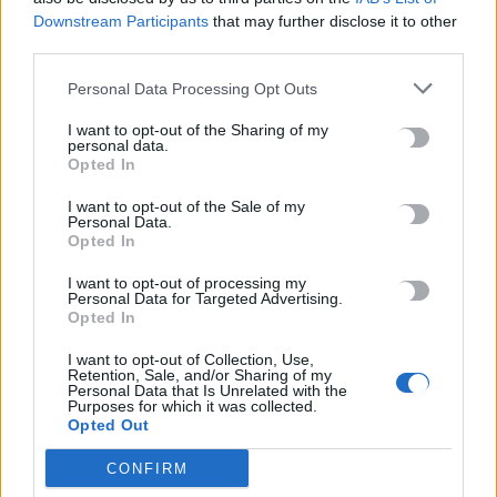
Downstream Participants
that may further disclose it to other
third parties.
ΚΡΗΤΗ
Ηράκλειο: Κατήγγειλε στο Tik Tok τον
Personal Data Processing Opt Outs
σύντροφό της για κακοποίηση και μετά…
I want to opt-out of the Sharing of my
το πήρε πίσω
personal data.
Opted In
Χειροπέδες στον 64χρονο Μία περίεργη υπόθεση διερευνούν οι
αστυνομικές αρχές στο Ηράκλειο, μετά την καταγγελία 27χρονης
I want to opt-out of the Sale of my
Personal Data.
μέσω……
Opted In
Newsroom
5 Αυγούστου, 2025
I want to opt-out of processing my
Personal Data for Targeted Advertising.
Opted In
I want to opt-out of Collection, Use,
Retention, Sale, and/or Sharing of my
Personal Data that Is Unrelated with the
Purposes for which it was collected.
Opted Out
CONFIRM