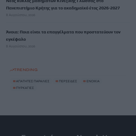
Νέος κύκλος μαθημάτων Κινεζικής Γλώσσας στο
Πανεπιστήμιο Κρήτης για το ακαδημαϊκό έτος 2026-2027
8 Αυγούστου, 2026
Άνοια: Ποια είναι τα επαγγέλματα που προστατεύουν τον
εγκέφαλο
8 Αυγούστου, 2026
TRENDING
#
ΑΠΑΤΗΤΕΣ ΠΑΡΑΛΙΕΣ
#
ΠΕΡΣΕΙΔΕΣ
#
ΕΝΟΙΚΙΑ
#
ΠΥΡΚΑΓΙΕΣ