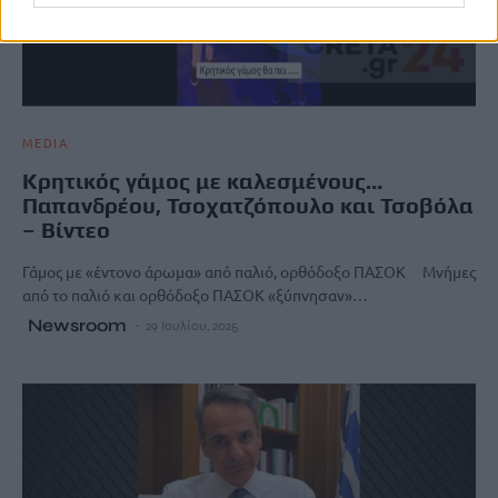
MEDIA
Κρητικός γάμος με καλεσμένους…
Παπανδρέου, Τσοχατζόπουλο και Τσοβόλα
– Βίντεο
Γάμος με «έντονο άρωμα» από παλιό, ορθόδοξο ΠΑΣΟΚ Μνήμες
από το παλιό και ορθόδοξο ΠΑΣΟΚ «ξύπνησαν»…
Newsroom
29 Ιουλίου, 2025