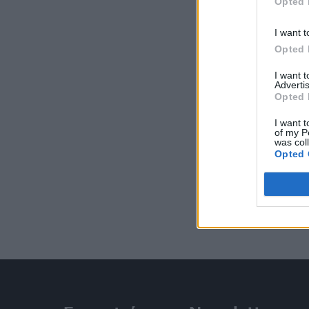
Opted 
I want t
Opted 
I want 
Advertis
Opted 
I want t
of my P
was col
Opted 