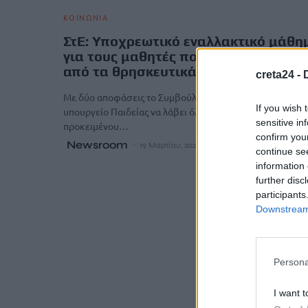
ΚΟΙΝΩΝΙΑ
ΣτΕ: Υποχρεωτικό εναλλακτικό μάθη
για τους μαθητές που απαλλάσσοντα
από τα θρησκευτικά
creta24 -
Με δύο αποφάσεις το Συμβούλιο της Επικρατείας διατάζε
If you wish 
υπουργείο Παιδείας να λάβει όλα τα αναγκαία μέτρα,
sensitive in
προκειμένου…
confirm you
Newsroom
19 Μαρτίου, 2026
continue se
information 
further disc
participants
Downstream 
Persona
I want t