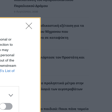
Παραλιακού Δρόμου
6 Αυγούστου, 2026
Τι δείχνει η ιατροδικαστική εξέταση για τα
αίτια θανάτου του 90χρονου που
εντοπίστηκε μέσα σε καταψύκτη
sonal or
6 Αυγούστου, 2026
ection to
ou may
 personal
Το Αρκαλοχώρι γιόρτασε τον Προστάτη και
out of the
Πολιούχο του
 downstream
6 Αυγούστου, 2026
B’s List of
Παρατείνονται τα προληπτικά μέτρα στην
Κρήτη για την ευλογιά των αιγοπροβάτων
6 Αυγούστου, 2026
Έκτακτο επίδομα παιδιού: Ποιοι πάνε ταμείο