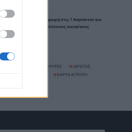
6 Αυγούστου, 2026
ΟΠΕΚΑ: Νέα πληρωμή στις 7 Αυγούστου για
τρίτεκνες και πολύτεκνες οικογένειες
6 Αυγούστου, 2026
TRENDING
#
ΝΕΕΣ ΤΑΥΤΟΤΗΤΕΣ
#
ΙΔΡΩΤΑΣ
#
ΚΑΚΟΣΜΙΑ
#
ΚΑΡΤΑ ΑΓΡΟΤΗ