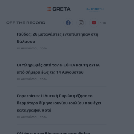
ΡΟΗ ΕΙΔΗΣΕΩΝ
13K
Η
OFF THE RECORD
Γαύδος: 26 μετανάστες εντοπίστηκαν στη
θάλασσα
10 Αυγούστου, 2026
Οι πληρωμές από τον e-ΕΦΚΑ και τη ΔΥΠΑ
από σήμερα έως τις 14 Αυγούστου
10 Αυγούστου, 2026
Copernicus: H Δυτική Ευρώπη έζησε το
θερμότερο δίμηνο Ιουνίου-Ιουλίου που έχει
καταγραφεί ποτέ
10 Αυγούστου, 2026
Θλίψη για τον θάνατο του σπουδαίου