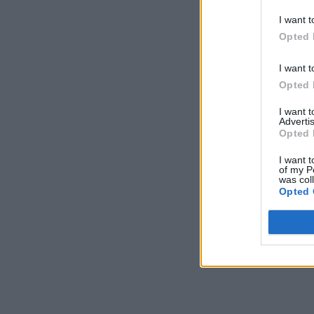
I want t
Opted 
I want t
Opted 
I want 
Advertis
Opted 
I want t
of my P
was col
Opted 