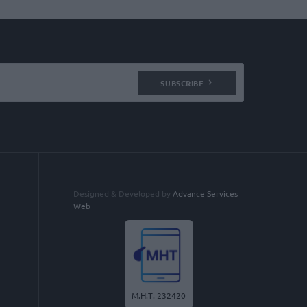
SUBSCRIBE
Designed & Developed by
Advance Services
Web
Μ.Η.Τ. 232420