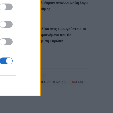
και μαμούθ αναδύθηκαν στον Δούναβη λόγω
της χαμηλής στάθμης
9 Αυγούστου, 2026
Ολική έκλειψη Ηλίου στις 12 Αυγούστου: Το
σπάνιο ουράνιο φαινόμενο που θα
σκοτεινιάσει τη μισή Ευρώπη
9 Αυγούστου, 2026
TRENDING
#
COPERNICUS
#
ΝΙΚΟΣ ΚΑΛΟΓΕΡΟΠΟΥΛΟΣ
#
ΑΑΔΕ
#
ΕΛΕΓΧΟΙ