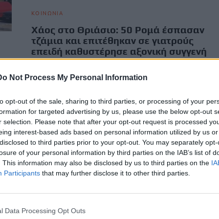
ΚΟΙΝΩΝΙΑ
Χάος στο Θριάσιο: 50 Ρομά έσπασαν
τζάμια και επιτέθηκαν σε γιατρούς
επειδή καθυστέρησε αξονική συγγενή
τους
Do Not Process My Personal Information
Σκηνές χάους εκτυλίχθηκαν το απόγευμα της Τρίτης (7/7)
στο Θριάσιο Νοσοκομείο Ελευσίνας, όταν Ρομά προκάλεσαν
, το
σοβαρό επεισόδιο στους χώρους…
to opt-out of the sale, sharing to third parties, or processing of your per
formation for targeted advertising by us, please use the below opt-out s
Newsroom
8 Ιουλίου, 2026
r selection. Please note that after your opt-out request is processed y
eing interest-based ads based on personal information utilized by us or
disclosed to third parties prior to your opt-out. You may separately opt-
losure of your personal information by third parties on the IAB’s list of
. This information may also be disclosed by us to third parties on the
IA
Participants
that may further disclose it to other third parties.
l Data Processing Opt Outs