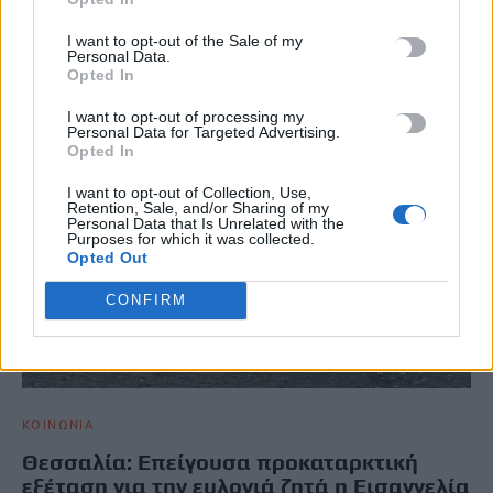
Μια σειρά πληρωμών προς τους παραγωγούς δρομολογείται το
αμέσως επόμενο χρονικό διάστημα, όπως ανακοίνωσε ο
I want to opt-out of the Sale of my
Υπουργός Αγροτικής Ανάπτυξης…
Personal Data.
Opted In
Newsroom
9 Οκτωβρίου, 2025
I want to opt-out of processing my
Personal Data for Targeted Advertising.
Opted In
I want to opt-out of Collection, Use,
Retention, Sale, and/or Sharing of my
Personal Data that Is Unrelated with the
Purposes for which it was collected.
Opted Out
CONFIRM
ΚΟΙΝΩΝΙΑ
Θεσσαλία: Επείγουσα προκαταρκτική
εξέταση για την ευλογιά ζητά η Εισαγγελία