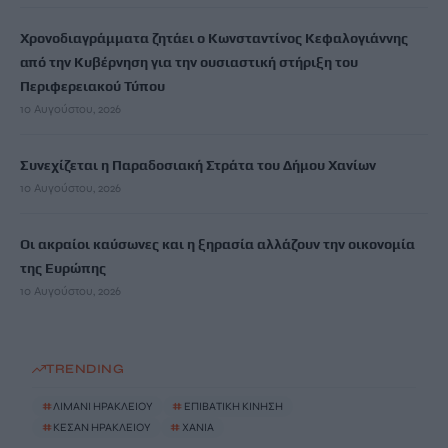
Χρονοδιαγράμματα ζητάει ο Κωνσταντίνος Κεφαλογιάννης
από την Κυβέρνηση για την ουσιαστική στήριξη του
Περιφερειακού Τύπου
10 Αυγούστου, 2026
Συνεχίζεται η Παραδοσιακή Στράτα του Δήμου Χανίων
10 Αυγούστου, 2026
Οι ακραίοι καύσωνες και η ξηρασία αλλάζουν την οικονομία
της Ευρώπης
10 Αυγούστου, 2026
TRENDING
#
ΛΙΜΑΝΙ ΗΡΑΚΛΕΙΟΥ
#
ΕΠΙΒΑΤΙΚΗ ΚΙΝΗΣΗ
#
ΚΕΣΑΝ ΗΡΑΚΛΕΙΟΥ
#
ΧΑΝΙΑ