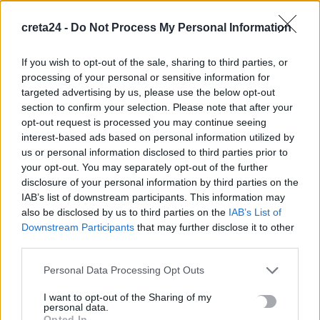
παρέμβαση…
creta24 -
Do Not Process My Personal Information
Newsroom
13 Οκτωβρίου, 2025
If you wish to opt-out of the sale, sharing to third parties, or
processing of your personal or sensitive information for
targeted advertising by us, please use the below opt-out
section to confirm your selection. Please note that after your
opt-out request is processed you may continue seeing
interest-based ads based on personal information utilized by
us or personal information disclosed to third parties prior to
your opt-out. You may separately opt-out of the further
disclosure of your personal information by third parties on the
IAB’s list of downstream participants. This information may
also be disclosed by us to third parties on the
IAB’s List of
Downstream Participants
that may further disclose it to other
ΚΟΙΝΩΝΙΑ
third parties.
Κώστας Τσιάρας: Ξεκινά σειρά πληρωμών
Personal Data Processing Opt Outs
προς τους παραγωγούς – Τι είπε για
ευλογιά και ενδεχόμενο lockdown
I want to opt-out of the Sharing of my
personal data.
Opted In