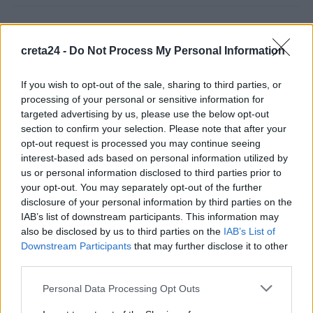
Περσείδες: Το εντυπωσιακό φαινόμενο πλησιάζει – Πότε θα
δούμε τη «βροχή» των αστεριών
creta24 -
Do Not Process My Personal Information
8 Αυγούστου, 2026
If you wish to opt-out of the sale, sharing to third parties, or
Ενοίκια: Πότε γίνονται υποχρεωτικές οι πληρωμές μέσω
processing of your personal or sensitive information for
targeted advertising by us, please use the below opt-out
τραπεζών
section to confirm your selection. Please note that after your
8 Αυγούστου, 2026
opt-out request is processed you may continue seeing
interest-based ads based on personal information utilized by
Ισπανία: Η συγκινητική επανένωση γυναίκας με τα
us or personal information disclosed to third parties prior to
your opt-out. You may separately opt-out of the further
γαϊδουράκια της μετά τις πυρκαγιές
disclosure of your personal information by third parties on the
8 Αυγούστου, 2026
IAB’s list of downstream participants. This information may
also be disclosed by us to third parties on the
IAB’s List of
Στις 19 Αυγούστου η γενική συνέλευση του συλλόγου
Downstream Participants
that may further disclose it to other
κρεοπωλών Χανίων
third parties.
8 Αυγούστου, 2026
Personal Data Processing Opt Outs