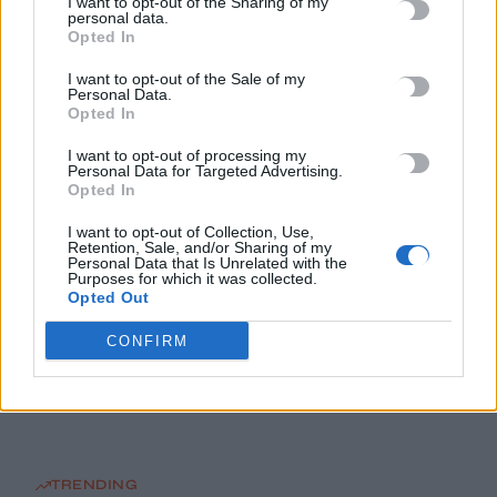
I want to opt-out of the Sharing of my
Νέος κύκλος μαθημάτων Κινεζικής Γλώσσας στο
personal data.
Πανεπιστήμιο Κρήτης για το ακαδημαϊκό έτος 2026-2027
Opted In
8 Αυγούστου, 2026
I want to opt-out of the Sale of my
Personal Data.
Opted In
Άνοια: Ποια είναι τα επαγγέλματα που προστατεύουν τον
εγκέφαλο
I want to opt-out of processing my
8 Αυγούστου, 2026
Personal Data for Targeted Advertising.
Opted In
Επίδομα €391 από τον ΟΠΕΚΑ, χωρίς εισοδηματικά κριτήρια:
I want to opt-out of Collection, Use,
Retention, Sale, and/or Sharing of my
Η προϋπόθεση
Personal Data that Is Unrelated with the
Purposes for which it was collected.
8 Αυγούστου, 2026
Opted Out
CONFIRM
Θεατρική αφήγηση «Έρευσεν ύδωρ» στο Δημοτικό Σχολείο
Κεφαλά
8 Αυγούστου, 2026
TRENDING