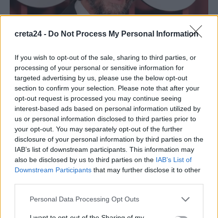
creta24 -
Do Not Process My Personal Information
LIFESTYLE
If you wish to opt-out of the sale, sharing to third parties, or
Εμμονική θαυμάστρια του Κιάνου Ριβς
processing of your personal or sensitive information for
προσπάθησε να μπει στο αυτοκίνητό του
targeted advertising by us, please use the below opt-out
– Οι σωματοφύλακες την έσυραν μακριά
section to confirm your selection. Please note that after your
του
opt-out request is processed you may continue seeing
interest-based ads based on personal information utilized by
Περιμένοντας τον Κιάνου Ριβς… Μια φανατική θαυμάστρια του
us or personal information disclosed to third parties prior to
ηθοποιού – που ισχυρίζεται ότι είναι η «θεϊκή σύζυγός» του –…
your opt-out. You may separately opt-out of the further
Newsroom
disclosure of your personal information by third parties on the
22 Οκτωβρίου, 2025
IAB’s list of downstream participants. This information may
also be disclosed by us to third parties on the
IAB’s List of
Downstream Participants
that may further disclose it to other
ΡΟΗ ΕΙΔΗΣΕΩΝ
third parties.
Τουρνουά Τορόντο: Εντυπωσιακή πρεμιέρα για τη Μαρία
Personal Data Processing Opt Outs
Σάκκαρη – Προκρίνεται στους «32»
6 Αυγούστου, 2026
I want to opt-out of the Sharing of my