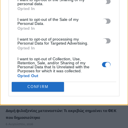
personal data.
Opted In
Η καθαριότητα στον Αποκόρωνα δεν είναι θέμα
I want to opt-out of the Sale of my
επικοινωνίας, είναι θέμα οργάνωσης
Personal Data.
Opted In
6 Αυγούστου, 2026
I want to opt-out of processing my
Personal Data for Targeted Advertising.
Συγκλονίζουν οι αποκαλύψεις για τη δολοφονία 4 παιδιών
Opted In
στη Νέα Υόρκη: Το τελευταίο μήνυμα που έστειλε η μητέρα
στον πρώην σύζυγό της
I want to opt-out of Collection, Use,
Retention, Sale, and/or Sharing of my
6 Αυγούστου, 2026
Personal Data that Is Unrelated with the
Purposes for which it was collected.
Opted Out
Ηράκλειο: Απάτη με δήθεν επενδύσεις σε μετοχές – 55χρονος
CONFIRM
έχασε 100.000 ευρώ
6 Αυγούστου, 2026
Δομή φιλοξενίας μεταναστών: Τι ακριβώς σημαίνει το ΦΕΚ
που δημοσιεύτηκε
6 Αυγούστου, 2026