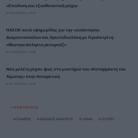
«Επώδυνη και εξουθενωτική μάχη»
9 Αυγούστου, 2026
ΠΑΣΟΚ κατά εφημερίδας για την «συνάντηση»
Διαμαντοπούλου και Χριστοδουλάκη με Γεραπετρίτη:
«Φαντασιόπληκτο ρεπορτάζ»
9 Αυγούστου, 2026
Νέα μελέτη ρίχνει φως στο μυστήριο του «Καταρράκτη του
Αίματος» στην Ανταρκτική
9 Αυγούστου, 2026
TRENDING
#
ΣΚΙΑΘΟΣ
#
ΒΙΑΣΜΟΣ ΑΝΗΛΙΚΟΥ
#
ΧΑΝΙΑ
#
ΚΛΟΠΗ