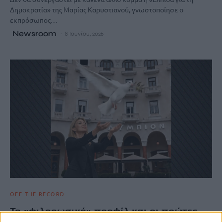
Δημοκρατία» της Μαρίας Καρυστιανού, γνωστοποίησε ο
εκπρόσωπος…
Newsroom
8 Ιουνίου, 2026
OFF THE RECORD
Το «φιλορωσικό» προφίλ και οι πρώτες
διαρροές για τους «συνεργάτες»