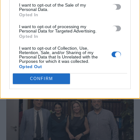
Μήνυση από Καρυστιανού και Αυγερινό
I want to opt-out of the Sale of my
Personal Data.
κατά Καραχάλιου για την «εντολή από την
Opted In
Μόσχα»
I want to opt-out of processing my
Μήνυση για συκοφαντική δυσφήμιση κατά του Νίκου
Personal Data for Targeted Advertising.
Opted In
Καραχάλιου για τον ισχυρισμό του ότι η Μαρία Καρυστιανού
«δέχθηκε εντολή…
I want to opt-out of Collection, Use,
Newsroom
Retention, Sale, and/or Sharing of my
19 Μαΐου, 2026
Personal Data that Is Unrelated with the
Purposes for which it was collected.
Opted Out
CONFIRM