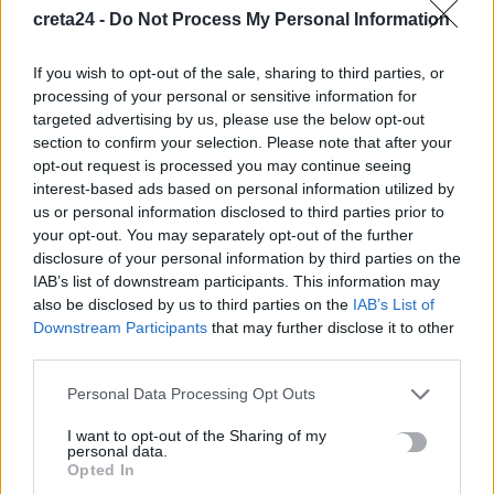
creta24 -
Do Not Process My Personal Information
Λίγες ώρες πριν την επίσημη ανακοίνωση του νέου κόμματος της
Μαρίας Καρυστιανού στο “Ολύμπιον” της Θεσσαλονίκης, στην
If you wish to opt-out of the sale, sharing to third parties, or
επικαιρότητα…
processing of your personal or sensitive information for
Newsroom
targeted advertising by us, please use the below opt-out
20 Μαΐου, 2026
section to confirm your selection. Please note that after your
opt-out request is processed you may continue seeing
interest-based ads based on personal information utilized by
us or personal information disclosed to third parties prior to
your opt-out. You may separately opt-out of the further
disclosure of your personal information by third parties on the
IAB’s list of downstream participants. This information may
also be disclosed by us to third parties on the
IAB’s List of
Downstream Participants
that may further disclose it to other
third parties.
Personal Data Processing Opt Outs
I want to opt-out of the Sharing of my
personal data.
Opted In
ΠΟΛΙΤΙΚΗ