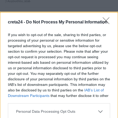
7 Αυγούστου, 2026
Europa League: Εκτός απροόπτου… η ΤΣΣΚΑ Σόφιας θα είναι
creta24 -
Do Not Process My Personal Information
η αντίπαλος του ΟΦΗ
7 Αυγούστου, 2026
If you wish to opt-out of the sale, sharing to third parties, or
processing of your personal or sensitive information for
Τραγωδία στις Σέρρες: Σφοδρή μετωπική σύγκρουση
targeted advertising by us, please use the below opt-out
φορτηγού με αυτοκίνητο – Δύο νεκροί
section to confirm your selection. Please note that after your
7 Αυγούστου, 2026
opt-out request is processed you may continue seeing
interest-based ads based on personal information utilized by
us or personal information disclosed to third parties prior to
Άγριος θάνατος για διεθνή ποδοσφαιριστή στην Ουγκάντα:
your opt-out. You may separately opt-out of the further
Τον ξυλοκόπησαν με πλάκες πεζοδρομίου για να του πάρουν
disclosure of your personal information by third parties on the
κινητό και χρήματα
IAB’s list of downstream participants. This information may
7 Αυγούστου, 2026
also be disclosed by us to third parties on the
IAB’s List of
Downstream Participants
that may further disclose it to other
third parties.
Υεμένη: 58 στρατιωτικοί νεκροί σε επιθέσεις των Χούθι –
Τραυματίες 11 άμαχοι στη Σαουδική Αραβία
Personal Data Processing Opt Outs
7 Αυγούστου, 2026