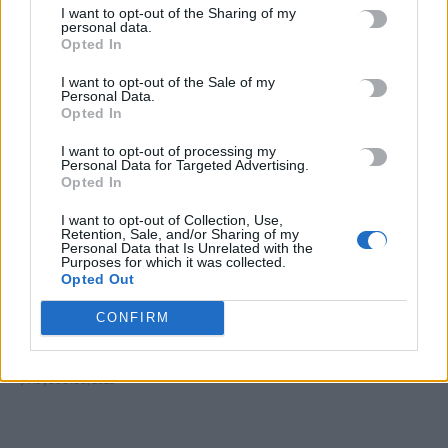
I want to opt-out of the Sharing of my
personal data.
Opted In
«Δεν το πιστεύουμε», λένε οι Αμερικανοί που υιοθέτησαν στη
Λέσβο που κατηγορείται για τη δολοφονία στην Κυψέλη
I want to opt-out of the Sale of my
Personal Data.
7 Αυγούστου, 2026
Opted In
I want to opt-out of processing my
Ταϊλάνδη: Μαθητής άνοιξε πυρ σε σχολείο βόρεια της
Personal Data for Targeted Advertising.
Μπανγκόκ -Τέσσερις νεκροί και 15 τραυματίες
Opted In
7 Αυγούστου, 2026
I want to opt-out of Collection, Use,
Retention, Sale, and/or Sharing of my
Personal Data that Is Unrelated with the
Γονικές παροχές: Οι παγίδες στις μεταφορές χρημάτων που
Purposes for which it was collected.
μπορεί να κοστίσουν σε φόρο
Opted Out
7 Αυγούστου, 2026
CONFIRM
Αεροδρόμιο Καστελλίου: Σήμερα οι υπογραφές για τα ραντάρ
7 Αυγούστου, 2026