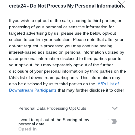
creta24 -
Do Not Process My Personal Information
Ποιες οι απάτητες παραλίες της Ελλάδας – My coast: Πώς θα
κάνετε καταγγελία για παρανομίες
If you wish to opt-out of the sale, sharing to third parties, or
8 Αυγούστου, 2026
processing of your personal or sensitive information for
targeted advertising by us, please use the below opt-out
section to confirm your selection. Please note that after your
Περσείδες: Το εντυπωσιακό φαινόμενο πλησιάζει – Πότε θα
opt-out request is processed you may continue seeing
δούμε τη «βροχή» των αστεριών
interest-based ads based on personal information utilized by
8 Αυγούστου, 2026
us or personal information disclosed to third parties prior to
your opt-out. You may separately opt-out of the further
disclosure of your personal information by third parties on the
Ενοίκια: Πότε γίνονται υποχρεωτικές οι πληρωμές μέσω
IAB’s list of downstream participants. This information may
τραπεζών
also be disclosed by us to third parties on the
IAB’s List of
8 Αυγούστου, 2026
Downstream Participants
that may further disclose it to other
third parties.
Ισπανία: Η συγκινητική επανένωση γυναίκας με τα
Personal Data Processing Opt Outs
γαϊδουράκια της μετά τις πυρκαγιές
8 Αυγούστου, 2026
I want to opt-out of the Sharing of my
personal data.
Opted In