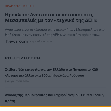
ΗΡΑΚΛΕΙΟ
ΚΡΗΤΗ
Ηράκλειο: Ανάστατοι οι κάτοικοι στις
Μεσαμπελιές με τον «τεχνικό της ΔΕΗ»
Ανάστατοι είναι οι κάτοικοι στην περιοχή των Μεσαμπελιών στο
Ηράκλειο με έναν «τεχνικό της ΔΕΗ». Φυσικά δεν πρόκειται…
Newsroom
9 Ιουλίου, 2026
ΡΟΗ ΕΙΔΗΣΕΩΝ
Στίβος: Νέα επιτυχία για την Ελλάδα στο Παγκόσμιο Κ20
-Αργυρό μετάλλιο στα 800μ. η Ιουλιάνα Ρούσσου
9 Αυγούστου, 2026
Άνοδος της θερμοκρασίας και ισχυροί άνεμοι -Σε Red Code η
Κρήτη
9 Αυγούστου, 2026