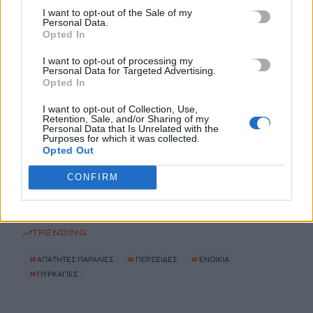
Στις 19 Αυγούστου η γενική συνέλευση του συλλόγου
I want to opt-out of the Sale of my
κρεοπωλών Χανίων
Personal Data.
Opted In
8 Αυγούστου, 2026
I want to opt-out of processing my
Personal Data for Targeted Advertising.
Νέος κύκλος μαθημάτων Κινεζικής Γλώσσας στο
Opted In
Πανεπιστήμιο Κρήτης για το ακαδημαϊκό έτος 2026-2027
8 Αυγούστου, 2026
I want to opt-out of Collection, Use,
Retention, Sale, and/or Sharing of my
Personal Data that Is Unrelated with the
Purposes for which it was collected.
Άνοια: Ποια είναι τα επαγγέλματα που προστατεύουν τον
Opted Out
εγκέφαλο
CONFIRM
8 Αυγούστου, 2026
TRENDING
#
ΑΠΑΤΗΤΕΣ ΠΑΡΑΛΙΕΣ
#
ΠΕΡΣΕΙΔΕΣ
#
ΕΝΟΙΚΙΑ
#
ΠΥΡΚΑΓΙΕΣ