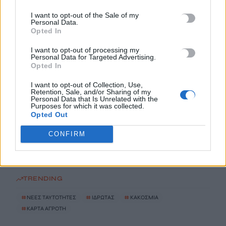
I want to opt-out of the Sale of my
Personal Data.
Παρατείνονται τα προληπτικά μέτρα στην Κρήτη για την
Opted In
ευλογιά των αιγοπροβάτων
6 Αυγούστου, 2026
I want to opt-out of processing my
Personal Data for Targeted Advertising.
Opted In
Έκτακτο επίδομα παιδιού: Ποιοι πάνε ταμείο
I want to opt-out of Collection, Use,
6 Αυγούστου, 2026
Retention, Sale, and/or Sharing of my
Personal Data that Is Unrelated with the
Purposes for which it was collected.
Opted Out
ΟΠΕΚΑ: Νέα πληρωμή στις 7 Αυγούστου για τρίτεκνες και
πολύτεκνες οικογένειες
CONFIRM
6 Αυγούστου, 2026
TRENDING
#
ΝΕΕΣ ΤΑΥΤΟΤΗΤΕΣ
#
ΙΔΡΩΤΑΣ
#
ΚΑΚΟΣΜΙΑ
#
ΚΑΡΤΑ ΑΓΡΟΤΗ