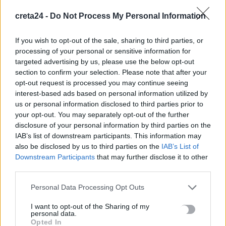
Ιδρώτας και διατροφή το καλοκαίρι: Ποιες τροφές προκαλούν
κακοσμία
creta24 -
Do Not Process My Personal Information
6 Αυγούστου, 2026
If you wish to opt-out of the sale, sharing to third parties, or
processing of your personal or sensitive information for
Κάρτα Αγρότη: Τι αλλάζει από 28 Αυγούστου για τις
targeted advertising by us, please use the below opt-out
χρηματοδοτήσεις
section to confirm your selection. Please note that after your
6 Αυγούστου, 2026
opt-out request is processed you may continue seeing
interest-based ads based on personal information utilized by
us or personal information disclosed to third parties prior to
Νέα χρηματοδότηση 1,5 εκατ. ευρώ για διαπλάτυνση του
your opt-out. You may separately opt-out of the further
Αγιοβασιλιώτικου Παραλιακού Δρόμου
disclosure of your personal information by third parties on the
6 Αυγούστου, 2026
IAB’s list of downstream participants. This information may
also be disclosed by us to third parties on the
IAB’s List of
Downstream Participants
that may further disclose it to other
Τι δείχνει η ιατροδικαστική εξέταση για τα αίτια θανάτου του
third parties.
90χρονου που εντοπίστηκε μέσα σε καταψύκτη
6 Αυγούστου, 2026
Personal Data Processing Opt Outs
I want to opt-out of the Sharing of my
Το Αρκαλοχώρι γιόρτασε τον Προστάτη και Πολιούχο του
personal data.
Opted In
6 Αυγούστου, 2026