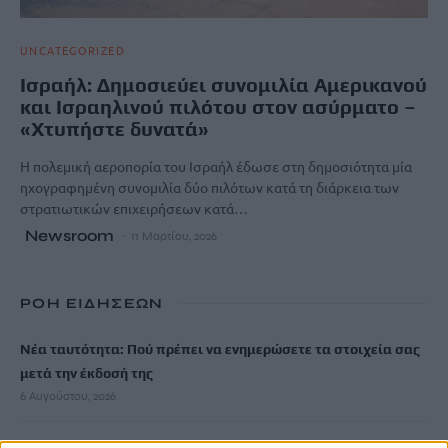
UNCATEGORIZED
Ισραήλ: Δημοσιεύει συνομιλία Αμερικανού
και Ισραηλινού πιλότου στον ασύρματο –
«Χτυπήστε δυνατά»
Η πολεμική αεροπορία του Ισραήλ έδωσε στη δημοσιότητα μία
ηχογραφημένη συνομιλία δύο πιλότων κατά τη διάρκεια των
στρατιωτικών επιχειρήσεων κατά…
Newsroom
11 Μαρτίου, 2026
ΡΟΗ ΕΙΔΗΣΕΩΝ
Νέα ταυτότητα: Πού πρέπει να ενημερώσετε τα στοιχεία σας
μετά την έκδοσή της
6 Αυγούστου, 2026