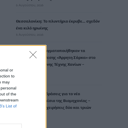
6 Αυγούστου, 2026
Θεσσαλονίκη: Το πλυντήριο έκρυβε… σχεδόν
ένα κιλό ηρωίνης
6 Αυγούστου, 2026
Με επιτυχία πραγματοποιήθηκαν τα
εγκαίνια της έκθεσης «Άρρητη Σάρκα» στο
Μουσείο Σύγχρονης Τέχνης Χανίων –
sonal or
Ελαιουργείον
ection to
6 Αυγούστου, 2026
ou may
 personal
ΠΑΣΕΒΙΠΕ: Αντιδράσεις για το νέο
out of the
 downstream
Χωροταξικό Πλαίσιο της Βιομηχανίας –
B’s List of
«Δημιουργεί επιχειρήσεις δύο και τριών
ταχυτήτων»
6 Αυγούστου, 2026