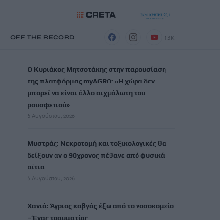
13K
Η
OFF THE RECORD
ΡΟΗ ΕΙΔΗΣΕΩΝ
Ο Κυριάκος Μητσοτάκης στην παρουσίαση
της πλατφόρμας myAGRO: «Η χώρα δεν
μπορεί να είναι άλλο αιχμάλωτη του
ρουσφετιού»
6 Αυγούστου, 2026
Μυστράς: Νεκροτομή και τοξικολογικές θα
δείξουν αν ο 90χρονος πέθανε από φυσικά
αίτια
6 Αυγούστου, 2026
Χανιά: Άγριος καβγάς έξω από το νοσοκομείο
– Ένας τραυματίας