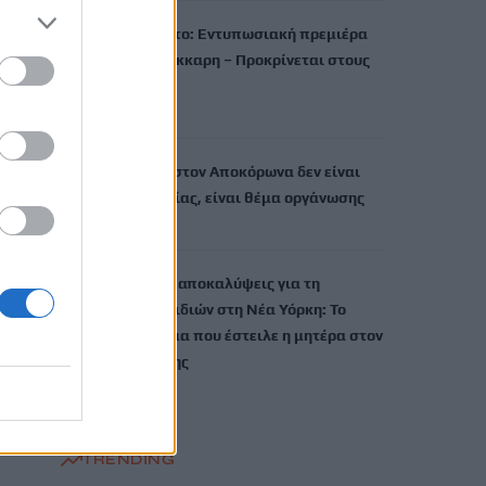
Τουρνουά Τορόντο: Εντυπωσιακή πρεμιέρα
για τη Μαρία Σάκκαρη – Προκρίνεται στους
«32»
6 Αυγούστου, 2026
Η καθαριότητα στον Αποκόρωνα δεν είναι
θέμα επικοινωνίας, είναι θέμα οργάνωσης
6 Αυγούστου, 2026
Συγκλονίζουν οι αποκαλύψεις για τη
δολοφονία 4 παιδιών στη Νέα Υόρκη: Το
τελευταίο μήνυμα που έστειλε η μητέρα στον
πρώην σύζυγό της
6 Αυγούστου, 2026
TRENDING