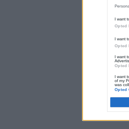
Persona
I want t
Opted 
I want t
Opted 
I want 
Advertis
Opted 
I want t
of my P
was col
Opted 