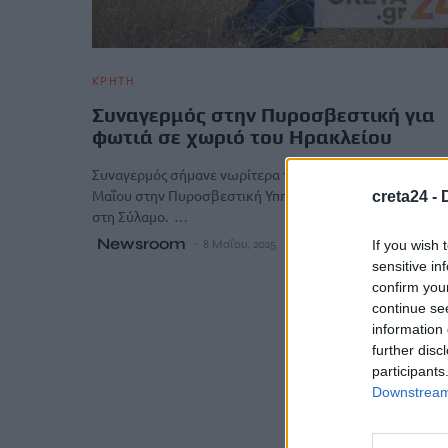
ΚΡΗΤΗ
Συναγερμός στην Πυροσβεστική για
φωτιά σε χωριό του Ηρακλείου
Συναγερμός σήμανε νωρίτερα το μεσημέρι της Πέμπτης 
Μαΐου στην Πυροσβεστική Υπηρεσία Ηρακλείου για φωτ
creta24 -
στη Σύλαμο. …
Newsroom
If you wish 
8 Μαΐου, 2025
sensitive in
confirm you
continue se
information 
further disc
participants
Downstream 