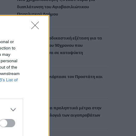
διαπλάτυνση του Αγιοβασιλιώτικου
Παραλιακού Δρόμου
6 Αυγούστου, 2026
Τι δείχνει η ιατροδικαστική εξέταση για τα
sonal or
αίτια θανάτου του 90χρονου που
ection to
εντοπίστηκε μέσα σε καταψύκτη
ou may
6 Αυγούστου, 2026
 personal
out of the
 downstream
Το Αρκαλοχώρι γιόρτασε τον Προστάτη και
B’s List of
Πολιούχο του
6 Αυγούστου, 2026
Παρατείνονται τα προληπτικά μέτρα στην
Κρήτη για την ευλογιά των αιγοπροβάτων
6 Αυγούστου, 2026