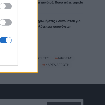
Έκτακτο επίδομα παιδιού: Ποιοι πάνε ταμείο
6 Αυγούστου, 2026
ΟΠΕΚΑ: Νέα πληρωμή στις 7 Αυγούστου για
τρίτεκνες και πολύτεκνες οικογένειες
6 Αυγούστου, 2026
TRENDING
#
ΝΕΕΣ ΤΑΥΤΟΤΗΤΕΣ
#
ΙΔΡΩΤΑΣ
#
ΚΑΚΟΣΜΙΑ
#
ΚΑΡΤΑ ΑΓΡΟΤΗ