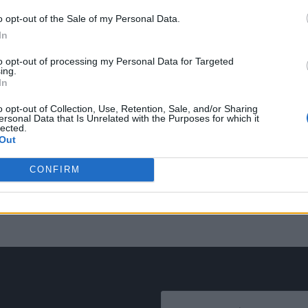
o opt-out of the Sale of my Personal Data.
In
to opt-out of processing my Personal Data for Targeted
ing.
ΚΟΙΝΩΝΙΑ
In
Μητσοτάκης: Εθνική προτεραιότητα η
o opt-out of Collection, Use, Retention, Sale, and/or Sharing
στήριξη της ελληνικής γλώσσας
ersonal Data that Is Unrelated with the Purposes for which it
lected.
Out
Σε εκδήλωση του Υπουργείου Εξωτερικών για τον εορτασμό
της Παγκόσμιας Ημέρας Ελληνικής Γλώσσας, στο Κέντρο
CONFIRM
Πολιτισμού Ίδρυμα Σταύρος…
Newsroom
9 Φεβρουαρίου, 2026