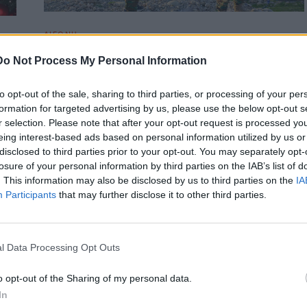
ΔΙΕΘΝΗ
Reuters: Το Ισραήλ βομβαρδίζει
Do Not Process My Personal Information
περιοχές στο δυτικό Ιράν για να
ι
στηρίξει Κούρδους που θέλουν να
to opt-out of the sale, sharing to third parties, or processing of your per
καταλάβουν ιρανικά εδάφη
formation for targeted advertising by us, please use the below opt-out s
r selection. Please note that after your opt-out request is processed y
Οι αεροπορικές επιδρομές του Ισραήλ στο δυτικό Ιράν
eing interest-based ads based on personal information utilized by us or
γίνονται και για να υποστηρίξουν τους Κούρδους του Ιράν για
χει
disclosed to third parties prior to your opt-out. You may separately opt-
να καταλάβουν ιρανικές περιοχές κοντά στα…
losure of your personal information by third parties on the IAB’s list of
Newsroom
6 Μαρτίου, 2026
. This information may also be disclosed by us to third parties on the
IA
Participants
that may further disclose it to other third parties.
l Data Processing Opt Outs
o opt-out of the Sharing of my personal data.
In