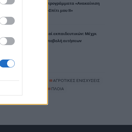
Πότε λήγουν τα προγράμματα «Ανακαίνιση
Κατοικίας» και «Σπίτι μου ΙΙ»
8 Αυγούστου, 2026
Μόνιμοι διορισμοί εκπαιδευτικών: Μέχρι
πότε γίνεται η υποβολή αιτήσεων
8 Αυγούστου, 2026
TRENDING
#
MYAGRO
#
ΑΓΡΟΤΙΚΕΣ ΕΝΙΣΧΥΣΕΙΣ
#
MARFIN
#
ΠΛΟΙΑ