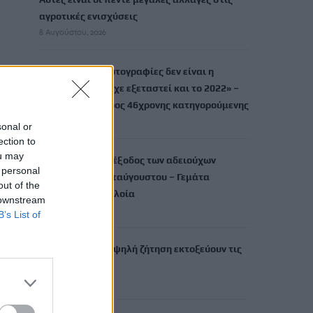
αγροτικές ενισχύσεις
8 Αυγούστου, 2026
Marfin: «Στις φωτογραφίες δεν είναι η
εντολέας μου, είχε εξεταστεί και το 2022» –
Τι λέει ο δικηγόρος 46χρονης κατηγορούμενης
8 Αυγούστου, 2026
sonal or
ection to
ou may
Κορυφώνεται η έξοδος των αδειούχων
 personal
ενόψει Δεκαπενταύγουστου – Γεμάτα
out of the
αναχωρούν τα πλοία
 downstream
8 Αυγούστου, 2026
B’s List of
Καύσωνας και υψηλή ζήτηση εκτοξεύουν τις
τιμές ρεύματος
8 Αυγούστου, 2026