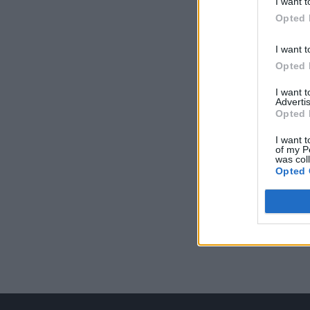
I want t
Opted 
I want t
Opted 
I want 
Advertis
Opted 
I want t
of my P
was col
Opted 