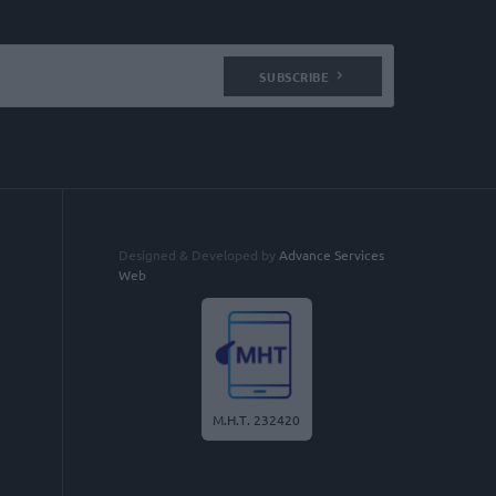
SUBSCRIBE
Designed & Developed by
Advance Services
Web
Μ.Η.Τ. 232420