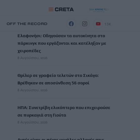
ΡΟΗ ΕΙΔΗΣΕΩΝ
13K
Η
OFF THE RECORD
Ελαφονήσι: Οδηγούσαν τα αυτοκίνητα στο
πάρκινγκ που εργάζονται και κατέληξαν με
χειροπέδες
8 Αυγούστου, 2026
Θρίλερ σε γραφείο τελετών στο Σικάγο:
Βρέθηκαν σε αποσύνθεση 56 σοροί
8 Αυγούστου, 2026
ΗΠΑ: Συνετρίβη ελικόπτερο που επιχειρούσε
σε πυρκαγιά στη Γιούτα
8 Αυγούστου, 2026
Αυτές είναι οι πέντε μεγάλες αλλαγές στις