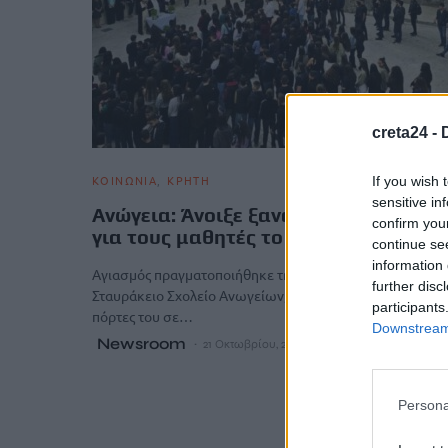
creta24 -
ΚΟΙΝΩΝΙΑ
ΚΡΗΤΗ
If you wish 
sensitive in
Ανώγεια: Άνοιξε ξανά τις πόρτες του
confirm you
για τους μαθητές το «Σταυράκειο»
continue se
information 
Αγιασμός πραγματοποιήθηκε την Δευτέρα (20/10) στο
further disc
Σταυράκειο Σχολείο Ανωγείων, το οποίο άνοιξε και πάλι τ
participants
πόρτες του σε…
Downstream 
Newsroom
21 Οκτωβρίου, 2025
Persona