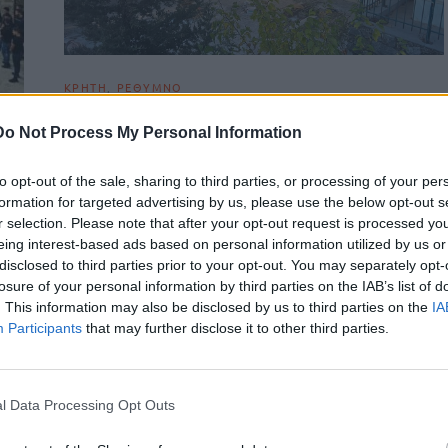
ΚΡΗΤΗ
ΡΕΘΥΜΝΟ
Σταυράκειο σχολικό συγκρότημα:
Do Not Process My Personal Information
Έτοιμο το νέο «στολίδι» των Ανωγείων!
Το νέο “Σταυράκειο” ανοίγει τις πόρτες του για τους μαθητές.
to opt-out of the sale, sharing to third parties, or processing of your per
Σύμφωνα με τα όσα αναφέρει ο επίσημος λογαριασμός…
formation for targeted advertising by us, please use the below opt-out s
r selection. Please note that after your opt-out request is processed y
Newsroom
14 Οκτωβρίου, 2025
eing interest-based ads based on personal information utilized by us or
disclosed to third parties prior to your opt-out. You may separately opt-
losure of your personal information by third parties on the IAB’s list of
ις
. This information may also be disclosed by us to third parties on the
IA
Participants
that may further disclose it to other third parties.
l Data Processing Opt Outs