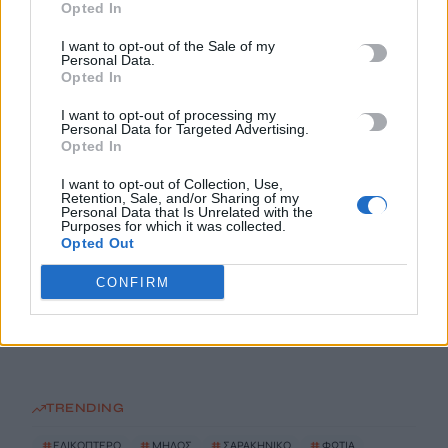
Opted In
10 Αυγούστου, 2026
I want to opt-out of the Sale of my
Personal Data.
Opted In
Προθεσμία για να δώσουν εξηγήσεις για την προσγείωση στο
Σαρακήνικο πήραν ο χειριστής και ο ιδιοκτήτης του
I want to opt-out of processing my
ελικοπτέρου
Personal Data for Targeted Advertising.
Opted In
10 Αυγούστου, 2026
I want to opt-out of Collection, Use,
Retention, Sale, and/or Sharing of my
Υπό έλεγχο η πυρκαγιά στον Κουβαρά Αττικής, παραμένουν
Personal Data that Is Unrelated with the
Purposes for which it was collected.
καπνογόνα σημεία – Προβληματίζουν οι ισχυροί άνεμοι
Opted Out
10 Αυγούστου, 2026
CONFIRM
Ενετικά Τείχη: Ο κόσμος “αγκαλιάζει” τα αναψυκτήρια
10 Αυγούστου, 2026
TRENDING
#
ΕΛΙΚΟΠΤΕΡΟ
#
ΜΗΛΟΣ
#
ΣΑΡΑΚΗΝΙΚΟ
#
ΦΩΤΙΑ