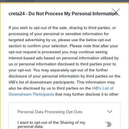
10 Αυγούστου, 2026
creta24 -
Do Not Process My Personal Information
Με τι καιρό θα γιορτάσουμε τον Δεκαπενταύγουστο
10 Αυγούστου, 2026
If you wish to opt-out of the sale, sharing to third parties, or
processing of your personal or sensitive information for
«Συγγνώμη που δεν κατάφερα να σε προστατεύσω»: Η
targeted advertising by us, please use the below opt-out
section to confirm your selection. Please note that after your
ανάρτηση της Αφροδίτης Νέστορα για τη μητέρα της
opt-out request is processed you may continue seeing
10 Αυγούστου, 2026
interest-based ads based on personal information utilized by
us or personal information disclosed to third parties prior to
Κρήτη: 500.000 ευρώ για έργα οδικής ασφάλειας –
your opt-out. You may separately opt-out of the further
disclosure of your personal information by third parties on the
Διαγραμμίσεις και ανακλαστήρες σε 150 χλμ. οδικού δικτύου
IAB’s list of downstream participants. This information may
10 Αυγούστου, 2026
also be disclosed by us to third parties on the
IAB’s List of
Downstream Participants
that may further disclose it to other
Δήμος Μινώα Πεδιάδας: 285 ζώα έλαβαν κτηνιατρική
third parties.
φροντίδα
Personal Data Processing Opt Outs
10 Αυγούστου, 2026
I want to opt-out of the Sharing of my
personal data.
Πέθανε ο συγγραφέας και στοχαστής Στέλιος Ράμφος