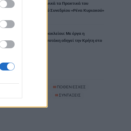
εκδίδει ηλεκτρονικά τα Πρακτικά του
Διεπιστημονικού Συνεδρίου «Ρένα Κυριακού»
7 Αυγούστου, 2026
ΔΕΕΠ (ΝΟΔΕ) Ηρακλείου: Με έργα η
κυβέρνηση Μητσοτάκη οδηγεί την Κρήτη στο
μέλλον
7 Αυγούστου, 2026
TRENDING
#
ΚΑΠΝΙΣΜΑ
#
ΠΟΘΕΝ ΕΣΧΕΣ
#
ΠΛΗΡΩΜΕΣ
#
ΣΥΝΤΑΞΕΙΣ