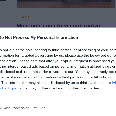
ΔΙΕΘΝΗ
Μουσικός που πάσχει από σπάνια
νόσο “ξαναβρήκε τη φωνή του” χάρη
ια,
στην ΑΙ
Do Not Process My Personal Information
ου
κάθε
Ένας μουσικός που διαγνώστηκε με τη νόσο του κινητικού
to opt-out of the sale, sharing to third parties, or processing of your per
νευρώνα (MND) επέστρεψε στη σκηνή, αφού η τεχνητή
formation for targeted advertising by us, please use the below opt-out s
νοημοσύνη (AI)…
r selection. Please note that after your opt-out request is processed y
Newsroom
12 Φεβρουαρίου, 2026
eing interest-based ads based on personal information utilized by us or
disclosed to third parties prior to your opt-out. You may separately opt-
losure of your personal information by third parties on the IAB’s list of
. This information may also be disclosed by us to third parties on the
IA
Participants
that may further disclose it to other third parties.
l Data Processing Opt Outs