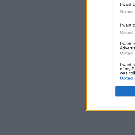
I want t
Opted 
I want t
Opted 
I want 
Advertis
Opted 
I want t
of my P
was col
Opted 