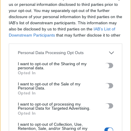
8 Αυγούστου, 2026
us or personal information disclosed to third parties prior to
your opt-out. You may separately opt-out of the further
disclosure of your personal information by third parties on the
Καλοκαίρι και αλλεργίες: Πότε απαιτείται προσοχή και ποια
IAB’s list of downstream participants. This information may
συμπτώματα δεν πρέπει να αγνοούμε
also be disclosed by us to third parties on the
IAB’s List of
8 Αυγούστου, 2026
Downstream Participants
that may further disclose it to other
third parties.
Μυστράς: «Γιατί έβαλε τον πατέρα του στην κατάψυξη» – Το
Personal Data Processing Opt Outs
μακάβριο σχέδιο που εξετάζουν οι Αρχές
I want to opt-out of the Sharing of my
8 Αυγούστου, 2026
personal data.
Opted In
Συνελήφθη ένα ακόμη μέλος της συμμορίας του «Έντικ»
I want to opt-out of the Sale of my
8 Αυγούστου, 2026
Personal Data.
Opted In
Οικογενειακή τραγωδία στις Σέρρες: Τα στοιχεία της ΕΛ.ΑΣ.
I want to opt-out of processing my
Personal Data for Targeted Advertising.
και τα τέσσερα σενάρια για το μοιραίο τροχαίο
Opted In
8 Αυγούστου, 2026
I want to opt-out of Collection, Use,
Retention, Sale, and/or Sharing of my