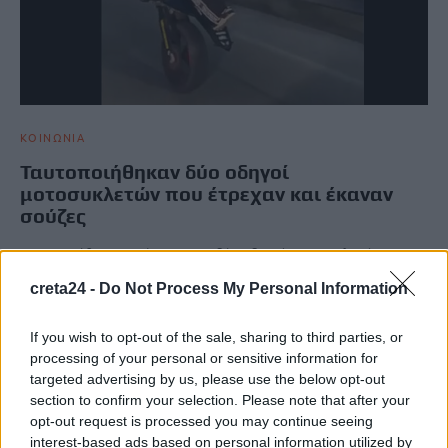
ΚΟΙΝΩΝΙΑ
Ταυτοποιήθηκαν δύο οδηγοί
μοτοσυκλετών που έτρεχαν και έκαναν
σούζες
Ταυτοποιήθηκαν από την ΕΛΑΣ δύο οδηγοί μοτοσυκλετών οι
οποίοι εμφανίζονταν σε βίντεο που αναρτούσαν σε πλατφόρμες
creta24 -
Do Not Process My Personal Information
κοινωνικής δικτύωσης…
Newsroom
1 Απριλίου, 2026
If you wish to opt-out of the sale, sharing to third parties, or
processing of your personal or sensitive information for
targeted advertising by us, please use the below opt-out
ΡΟΗ ΕΙΔΗΣΕΩΝ
section to confirm your selection. Please note that after your
opt-out request is processed you may continue seeing
Σε 57χρονη γυναίκα ανήκει η σορός στον Λυκαβηττό
interest-based ads based on personal information utilized by