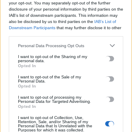
your opt-out. You may separately opt-out of the further
8 Αυγούστου, 2026
disclosure of your personal information by third parties on the
IAB’s list of downstream participants. This information may
also be disclosed by us to third parties on the
IAB’s List of
Ενοίκια: Πότε γίνονται υποχρεωτικές οι πληρωμές μέσω
Downstream Participants
that may further disclose it to other
τραπεζών
third parties.
8 Αυγούστου, 2026
Personal Data Processing Opt Outs
Ισπανία: Η συγκινητική επανένωση γυναίκας με τα
I want to opt-out of the Sharing of my
γαϊδουράκια της μετά τις πυρκαγιές
personal data.
Opted In
8 Αυγούστου, 2026
I want to opt-out of the Sale of my
Personal Data.
Στις 19 Αυγούστου η γενική συνέλευση του συλλόγου
Opted In
κρεοπωλών Χανίων
I want to opt-out of processing my
8 Αυγούστου, 2026
Personal Data for Targeted Advertising.
Opted In
Νέος κύκλος μαθημάτων Κινεζικής Γλώσσας στο
I want to opt-out of Collection, Use,
Πανεπιστήμιο Κρήτης για το ακαδημαϊκό έτος 2026-2027
Retention, Sale, and/or Sharing of my
Personal Data that Is Unrelated with the
8 Αυγούστου, 2026
Purposes for which it was collected.