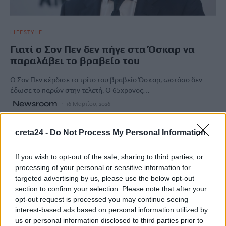
LIFESTYLE
Γιατί ο Σον Πεν δεν πήγε στα Όσκαρ να
παραλάβει το βραβείο του
Ο Σον Πεν κέρδισε το τρίτο του βραβείο Όσκαρ, ωστόσο δεν
έδωσε το παρών στην τελετή. Ο 65χρονος…
Newsroom
16 Μαρτίου, 2026
creta24 -
Do Not Process My Personal Information
ΡΟΗ ΕΙΔΗΣΕΩΝ
If you wish to opt-out of the sale, sharing to third parties, or
Ποιες οι απάτητες παραλίες της Ελλάδας – My coast: Πώς θα
processing of your personal or sensitive information for
κάνετε καταγγελία για παρανομίες
targeted advertising by us, please use the below opt-out
8 Αυγούστου, 2026
section to confirm your selection. Please note that after your
opt-out request is processed you may continue seeing
interest-based ads based on personal information utilized by
Περσείδες: Το εντυπωσιακό φαινόμενο πλησιάζει – Πότε θα
us or personal information disclosed to third parties prior to
δούμε τη «βροχή» των αστεριών