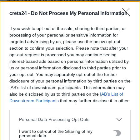
Άνοια: Ποια είναι τα επαγγέλματα που προστατεύουν τον
εγκέφαλο
creta24 -
Do Not Process My Personal Information
8 Αυγούστου, 2026
If you wish to opt-out of the sale, sharing to third parties, or
Επίδομα €391 από τον ΟΠΕΚΑ, χωρίς εισοδηματικά κριτήρια:
processing of your personal or sensitive information for
Η προϋπόθεση
targeted advertising by us, please use the below opt-out
8 Αυγούστου, 2026
section to confirm your selection. Please note that after your
opt-out request is processed you may continue seeing
interest-based ads based on personal information utilized by
Θεατρική αφήγηση «Έρευσεν ύδωρ» στο Δημοτικό Σχολείο
us or personal information disclosed to third parties prior to
Κεφαλά
your opt-out. You may separately opt-out of the further
8 Αυγούστου, 2026
disclosure of your personal information by third parties on the
IAB’s list of downstream participants. This information may
also be disclosed by us to third parties on the
IAB’s List of
18χρονος έσπασε παγκόσμιο ρεκόρ ως ο νεότερος άνδρας
Downstream Participants
that may further disclose it to other
καθηγητής -Διδάσκει συνομηλίκους του
third parties.
8 Αυγούστου, 2026
Personal Data Processing Opt Outs
Πότε θα πληρωθούν οι συντάξεις Σεπτεμβρίου
I want to opt-out of the Sharing of my
personal data.
8 Αυγούστου, 2026