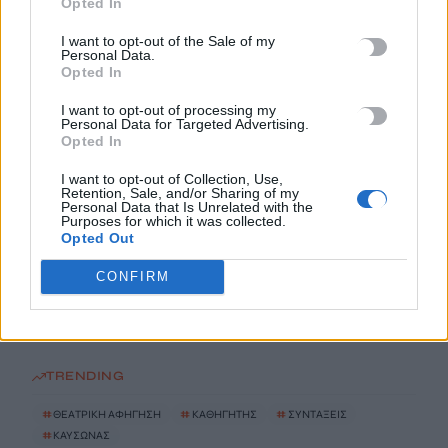
Opted In
I want to opt-out of the Sale of my
Τα κύματα καύσωνα στην Ιταλία, τη Γαλλία και την Ισπανία
Personal Data.
θα αλλάξουν τη γεύση των ευρωπαϊκών κρασιών
Opted In
8 Αυγούστου, 2026
I want to opt-out of processing my
Personal Data for Targeted Advertising.
Opted In
Λεύκανση δοντιών: Συμβουλές ειδικών για ένα πιο λαμπερό
χαμόγελο
I want to opt-out of Collection, Use,
Retention, Sale, and/or Sharing of my
8 Αυγούστου, 2026
Personal Data that Is Unrelated with the
Purposes for which it was collected.
Opted Out
Τρόμος για δύτες: Ήρθαν πρόσωπο με πρόσωπο με λευκό
καρχαρία
CONFIRM
8 Αυγούστου, 2026
TRENDING
#
ΘΕΑΤΡΙΚΗ ΑΦΗΓΗΣΗ
#
ΚΑΘΗΓΗΤΗΣ
#
ΣΥΝΤΑΞΕΙΣ
#
ΚΑΥΣΩΝΑΣ