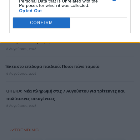
Personal Data that Is Unrelated with the
Purposes for which it was collected.
Το Αρκαλοχώρι γιόρτασε τον Προστάτη και Πολιούχο του
Opted Out
6 Αυγούστου, 2026
CONFIRM
Παρατείνονται τα προληπτικά μέτρα στην Κρήτη για την
ευλογιά των αιγοπροβάτων
6 Αυγούστου, 2026
Έκτακτο επίδομα παιδιού: Ποιοι πάνε ταμείο
6 Αυγούστου, 2026
ΟΠΕΚΑ: Νέα πληρωμή στις 7 Αυγούστου για τρίτεκνες και
πολύτεκνες οικογένειες
6 Αυγούστου, 2026
TRENDING