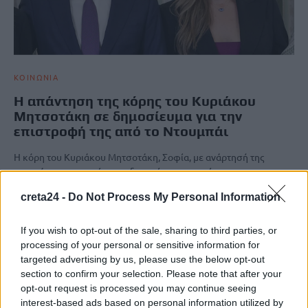
ΚΟΙΝΩΝΙΑ
Η απάντηση της κόρης του Κυριάκου
Μητσοτάκη σε δημοσίευμα για την
επιστροφή της από το Ντουμπάι
Η κόρη του Κυριάκου Μητσοτάκη, Σοφία, με ανάρτησή της
απαντά αγανακτισμένη για δημοσίευμα σε σχέση με την
επιστροφή της…
creta24 -
Do Not Process My Personal Information
Newsroom
7 Μαρτίου, 2026
If you wish to opt-out of the sale, sharing to third parties, or
processing of your personal or sensitive information for
ΡΟΗ ΕΙΔΗΣΕΩΝ
targeted advertising by us, please use the below opt-out
section to confirm your selection. Please note that after your
Νέα ταυτότητα: Πού πρέπει να ενημερώσετε τα στοιχεία σας
opt-out request is processed you may continue seeing
μετά την έκδοσή της
interest-based ads based on personal information utilized by