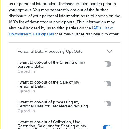
6 Αυγούστου, 2026
us or personal information disclosed to third parties prior to
your opt-out. You may separately opt-out of the further
disclosure of your personal information by third parties on the
Ιδρώτας και διατροφή το καλοκαίρι: Ποιες τροφές προκαλούν
IAB’s list of downstream participants. This information may
κακοσμία
also be disclosed by us to third parties on the
IAB’s List of
6 Αυγούστου, 2026
Downstream Participants
that may further disclose it to other
third parties.
Κάρτα Αγρότη: Τι αλλάζει από 28 Αυγούστου για τις
Personal Data Processing Opt Outs
χρηματοδοτήσεις
I want to opt-out of the Sharing of my
6 Αυγούστου, 2026
personal data.
Opted In
Νέα χρηματοδότηση 1,5 εκατ. ευρώ για διαπλάτυνση του
I want to opt-out of the Sale of my
Αγιοβασιλιώτικου Παραλιακού Δρόμου
Personal Data.
Opted In
6 Αυγούστου, 2026
I want to opt-out of processing my
Personal Data for Targeted Advertising.
Τι δείχνει η ιατροδικαστική εξέταση για τα αίτια θανάτου του
Opted In
90χρονου που εντοπίστηκε μέσα σε καταψύκτη
I want to opt-out of Collection, Use,
6 Αυγούστου, 2026
Retention, Sale, and/or Sharing of my