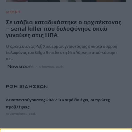
ΔΙΕΘΝΗ
Σε ισόβια καταδικάστηκε ο αρχιτέκτονας
– serial killer που δολοφόνησε οκτώ
γυναίκες στις ΗΠΑ
Ο αρχιτέκτονας Ρεξ Χιούερμαν, γνωστός ως ο «κατά συρροή
δολοφόνος του Gilgo Beach» στη Νέα Υόρκη, καταδικάστηκε
σε…
Newsroom
17 Ιουνίου, 2026
ΡΟΗ ΕΙΔΗΣΕΩΝ
Δεκαπενταύγουστος 2026: Τι καιρό θα έχει, οι πρώτες
προβλέψεις
10 Αυγούστου, 2026
«Συγγνώμη που δεν κατάφερα να σε προστατεύσω»: Η