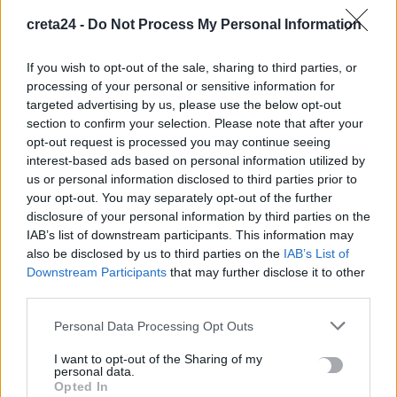
ανάρτηση της Αφροδίτης Νέστορα για τη μητέρα της
creta24 -
Do Not Process My Personal Information
10 Αυγούστου, 2026
If you wish to opt-out of the sale, sharing to third parties, or
processing of your personal or sensitive information for
Κρήτη: 500.000 ευρώ για έργα οδικής ασφάλειας –
targeted advertising by us, please use the below opt-out
Διαγραμμίσεις και ανακλαστήρες σε 150 χλμ. οδικού δικτύου
section to confirm your selection. Please note that after your
10 Αυγούστου, 2026
opt-out request is processed you may continue seeing
interest-based ads based on personal information utilized by
Δήμος Μινώα Πεδιάδας: 285 ζώα έλαβαν κτηνιατρική
us or personal information disclosed to third parties prior to
your opt-out. You may separately opt-out of the further
φροντίδα
disclosure of your personal information by third parties on the
10 Αυγούστου, 2026
IAB’s list of downstream participants. This information may
also be disclosed by us to third parties on the
IAB’s List of
Πέθανε ο συγγραφέας και στοχαστής Στέλιος Ράμφος
Downstream Participants
that may further disclose it to other
10 Αυγούστου, 2026
third parties.
Personal Data Processing Opt Outs
Προθεσμία για να δώσουν εξηγήσεις για την προσγείωση στο
I want to opt-out of the Sharing of my
Σαρακήνικο πήραν ο χειριστής και ο ιδιοκτήτης του
personal data.
ελικοπτέρου
Opted In