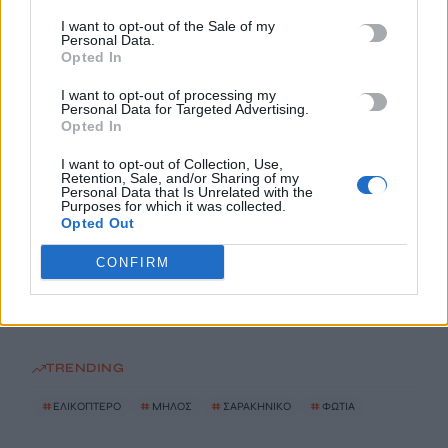
10 Αυγούστου, 2026
I want to opt-out of the Sale of my
Personal Data.
Opted In
Υπό έλεγχο η πυρκαγιά στον Κουβαρά Αττικής, παραμένουν
καπνογόνα σημεία – Προβληματίζουν οι ισχυροί άνεμοι
I want to opt-out of processing my
Personal Data for Targeted Advertising.
10 Αυγούστου, 2026
Opted In
I want to opt-out of Collection, Use,
Ενετικά Τείχη: Ο κόσμος “αγκαλιάζει” τα αναψυκτήρια
Retention, Sale, and/or Sharing of my
10 Αυγούστου, 2026
Personal Data that Is Unrelated with the
Purposes for which it was collected.
Opted Out
Κοινός λογαριασμός: Πότε η ανάληψη χρημάτων θεωρείται
CONFIRM
δωρεά – Τι πρέπει να προσέξετε
10 Αυγούστου, 2026
TRENDING
#
ΕΛΙΚΟΠΤΕΡΟ
#
ΜΗΛΟΣ
#
ΣΑΡΑΚΗΝΙΚΟ
#
ΦΩΤΙΑ