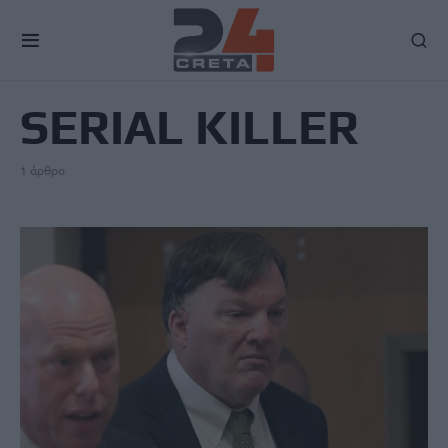
TAG
SERIAL KILLER
1 άρθρο