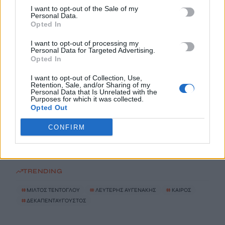
Πέθανε ο συγγραφέας και στοχαστής Στέλιος Ράμφος
I want to opt-out of the Sale of my
Personal Data.
10 Αυγούστου, 2026
Opted In
I want to opt-out of processing my
Προθεσμία για να δώσουν εξηγήσεις για την προσγείωση στο
Personal Data for Targeted Advertising.
Σαρακήνικο πήραν ο χειριστής και ο ιδιοκτήτης του
Opted In
ελικοπτέρου
I want to opt-out of Collection, Use,
10 Αυγούστου, 2026
Retention, Sale, and/or Sharing of my
Personal Data that Is Unrelated with the
Purposes for which it was collected.
Opted Out
Υπό έλεγχο η πυρκαγιά στον Κουβαρά Αττικής, παραμένουν
καπνογόνα σημεία – Προβληματίζουν οι ισχυροί άνεμοι
CONFIRM
10 Αυγούστου, 2026
TRENDING
#
ΜΙΛΤΟΣ ΤΕΝΤΟΓΛΟΥ
#
ΛΕΥΤΕΡΗΣ ΑΥΓΕΝΑΚΗΣ
#
ΚΑΙΡΟΣ
#
ΔΕΚΑΠΕΝΤΑΥΓΟΥΣΤΟΣ