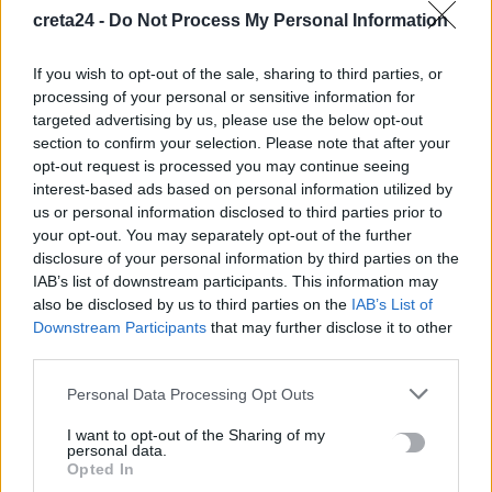
10 Αυγούστου, 2026
creta24 -
Do Not Process My Personal Information
If you wish to opt-out of the sale, sharing to third parties, or
Με τι καιρό θα γιορτάσουμε τον Δεκαπενταύγουστο
processing of your personal or sensitive information for
10 Αυγούστου, 2026
targeted advertising by us, please use the below opt-out
section to confirm your selection. Please note that after your
«Συγγνώμη που δεν κατάφερα να σε προστατεύσω»: Η
opt-out request is processed you may continue seeing
interest-based ads based on personal information utilized by
ανάρτηση της Αφροδίτης Νέστορα για τη μητέρα της
us or personal information disclosed to third parties prior to
10 Αυγούστου, 2026
your opt-out. You may separately opt-out of the further
disclosure of your personal information by third parties on the
Κρήτη: 500.000 ευρώ για έργα οδικής ασφάλειας –
IAB’s list of downstream participants. This information may
Διαγραμμίσεις και ανακλαστήρες σε 150 χλμ. οδικού δικτύου
also be disclosed by us to third parties on the
IAB’s List of
Downstream Participants
that may further disclose it to other
10 Αυγούστου, 2026
third parties.
Δήμος Μινώα Πεδιάδας: 285 ζώα έλαβαν κτηνιατρική
Personal Data Processing Opt Outs
φροντίδα
I want to opt-out of the Sharing of my
10 Αυγούστου, 2026
personal data.
Opted In