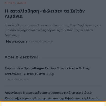
ΚΡΗΤΗ
ΧΑΝΙΑ
Η κατολίσθηση «έκλεισε» τα Σεϊτάν
Λιμάνια
Κατολίσθηση σημειώθηκε το απόγευμα της Μεγάλης Πέμπτης, σε
μια από τις δημοφιλέστερες παραλίες των Χανίων, τα Σεϊτάν
Λιμάνια,…
Newsroom
10 Απριλίου, 2026
ΡΟΗ ΕΙΔΗΣΕΩΝ
Ευρωπαϊκό Πρωτάθλημα Στίβου: Στον τελικό ο Μίλτος
Τεντόγλου – «Πέταξε» στα 8.26μ
10 Αυγούστου, 2026
Αυγενάκης: Να επανεξεταστεί ουσιαστικά το νέο Ειδικό
Χωροταξικό για τη Βιομηχανία και την Εφοδιαστική Αλυσίδα
με ειδική μέριμνα για την Κρήτη