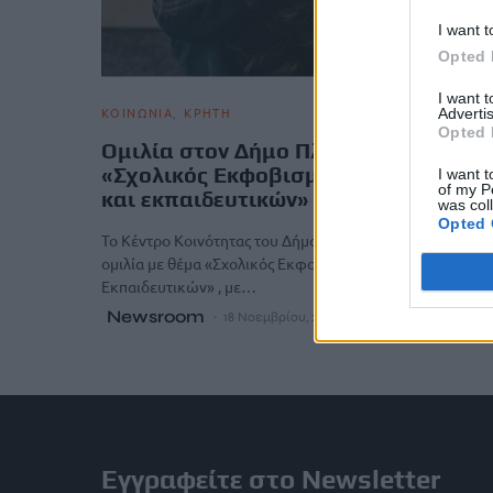
I want t
Opted 
I want 
ΚΟΙΝΩΝΙΑ
ΚΡΗΤΗ
Advertis
Opted 
Ομιλία στον Δήμο Πλατανιά με θέμα
«Σχολικός Εκφοβισμός: ρόλος γονέω
I want t
of my P
και εκπαιδευτικών»
was col
Opted 
Το Κέντρο Κοινότητας του Δήμου Πλατανιά διοργανώνει
ομιλία με θέμα «Σχολικός Εκφοβισμός: Ρόλος Γονέων και
Εκπαιδευτικών» , με…
Newsroom
18 Νοεμβρίου, 2025
Εγγραφείτε στο Newsletter