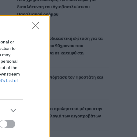
διαπλάτυνση του Αγιοβασιλιώτικου
Παραλιακού Δρόμου
6 Αυγούστου, 2026
Τι δείχνει η ιατροδικαστική εξέταση για τα
sonal or
αίτια θανάτου του 90χρονου που
ection to
εντοπίστηκε μέσα σε καταψύκτη
ou may
6 Αυγούστου, 2026
 personal
out of the
 downstream
Το Αρκαλοχώρι γιόρτασε τον Προστάτη και
B’s List of
Πολιούχο του
6 Αυγούστου, 2026
Παρατείνονται τα προληπτικά μέτρα στην
Κρήτη για την ευλογιά των αιγοπροβάτων
6 Αυγούστου, 2026