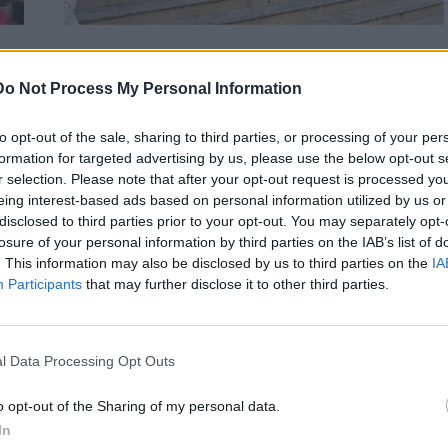
ΗΡΑΚΛΕΙΟ
ΚΡΗΤΗ
Do Not Process My Personal Information
Ηράκλειο: «Ηχηρό» όχι από τους
μαθητές στον σχολικό εκφοβισμό
to opt-out of the sale, sharing to third parties, or processing of your per
Παγκόσμια Ημέρα κατά του Σχολικού Εκφοβισμού η
formation for targeted advertising by us, please use the below opt-out s
σημερινή και μαθητές από το Ηράκλειο έστειλαν ηχηρό
r selection. Please note that after your opt-out request is processed y
μήνυμα! Οι μαθητές…
eing interest-based ads based on personal information utilized by us or
Newsroom
disclosed to third parties prior to your opt-out. You may separately opt-
6 Μαρτίου, 2026
losure of your personal information by third parties on the IAB’s list of
. This information may also be disclosed by us to third parties on the
IA
Participants
that may further disclose it to other third parties.
l Data Processing Opt Outs
o opt-out of the Sharing of my personal data.
In