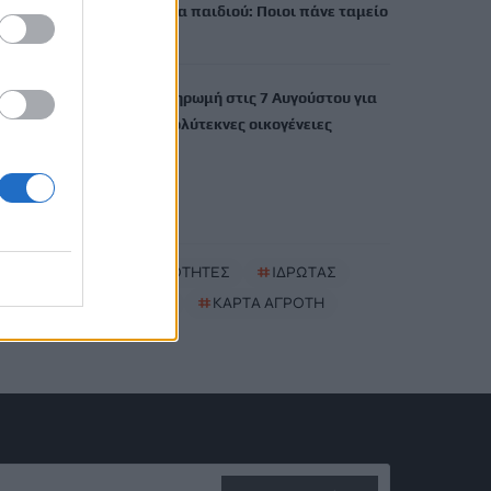
Έκτακτο επίδομα παιδιού: Ποιοι πάνε ταμείο
6 Αυγούστου, 2026
ΟΠΕΚΑ: Νέα πληρωμή στις 7 Αυγούστου για
τρίτεκνες και πολύτεκνες οικογένειες
6 Αυγούστου, 2026
TRENDING
#
ΝΕΕΣ ΤΑΥΤΟΤΗΤΕΣ
#
ΙΔΡΩΤΑΣ
#
ΚΑΚΟΣΜΙΑ
#
ΚΑΡΤΑ ΑΓΡΟΤΗ