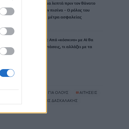
Πάρος: Τα κρίσιμα λεπτά πριν τον θάνατο
του 4χρονου στην πισίνα – Ο ρόλος του
ιδιοκτήτη και τα μέτρα ασφαλείας
10 Αυγούστου, 2026
Ανασφάλιστα ΙΧ: Από «κόσκινο» με AI θα
περάσουν οι ενστάσεις, τι αλλάζει με τα
πρόστιμα
10 Αυγούστου, 2026
TRENDING
#
ΤΟΥΡΙΣΜΟΣ ΓΙΑ ΟΛΟΥΣ
#
ΑΙΤΗΣΕΙΣ
#
ΑΛΕΞΑΝΔΡΟΣ ΔΑΣΚΑΛΑΚΗΣ
#
ΑΠΕΣΩΚΑΡΙ