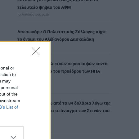
τελευταίο ψηφίο του ΑΦΜ
10 Αυγούστου, 2026
Απεσωκάρι: Ο Πολιτιστικός Σύλλογος πήρε
το όνομα του Αλέξανδρου Δασκαλάκη
10 Αυγούστου, 2026
Αναχαιτίσεις πολιτικών αεροσκαφών κοντά
sonal or
σε γήπεδο γκολφ του προέδρου των ΗΠΑ
ection to
Τραμπ
ou may
10 Αυγούστου, 2026
 personal
out of the
 downstream
Πετρέλαιο: Πάνω από τα 84 δολάρια λόγω της
B’s List of
αβεβαιότητας για το άνοιγμα των Στενών του
Ορμούζ
10 Αυγούστου, 2026