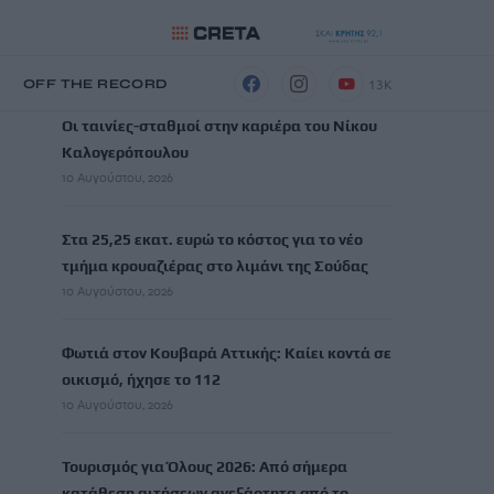
ΡΟΗ ΕΙΔΗΣΕΩΝ
13K
Η
OFF THE RECORD
Οι ταινίες-σταθμοί στην καριέρα του Νίκου
Καλογερόπουλου
10 Αυγούστου, 2026
Στα 25,25 εκατ. ευρώ το κόστος για το νέο
τμήμα κρουαζιέρας στο λιμάνι της Σούδας
10 Αυγούστου, 2026
Φωτιά στον Κουβαρά Αττικής: Καίει κοντά σε
οικισμό, ήχησε το 112
10 Αυγούστου, 2026
Τουρισμός για Όλους 2026: Από σήμερα
κατάθεση αιτήσεων ανεξάρτητα από το