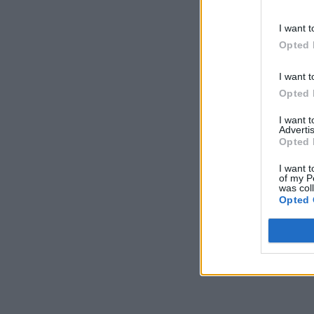
I want t
Opted 
I want t
Opted 
I want 
Advertis
Opted 
I want t
of my P
was col
Opted 