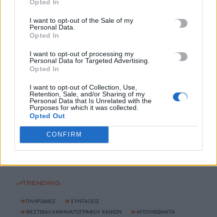
Opted In
I want to opt-out of the Sale of my
Το Ελληνικό Μεσογειακό Πανεπιστήμιο εκδίδει ηλεκτρονικά
Personal Data.
τα Πρακτικά του Διεπιστημονικού Συνεδρίου «Ρένα
Opted In
Κυριακού»
I want to opt-out of processing my
7 Αυγούστου, 2026
Personal Data for Targeted Advertising.
Opted In
ΔΕΕΠ (ΝΟΔΕ) Ηρακλείου: Με έργα η κυβέρνηση Μητσοτάκη
I want to opt-out of Collection, Use,
Retention, Sale, and/or Sharing of my
οδηγεί την Κρήτη στο μέλλον
Personal Data that Is Unrelated with the
Purposes for which it was collected.
7 Αυγούστου, 2026
Opted Out
Ρέθυμνο: Φωτιά σε διαμέρισμα – Απεγκλωβίστηκε ένα άτομο
CONFIRM
7 Αυγούστου, 2026
TRENDING
#
ΠΛΗΡΩΜΕΣ
#
ΣΥΝΤΑΞΕΙΣ
#
ΦΕΣΤΙΒΑΛ ΚΙΝΗΜΑΤΟΓΡΑΦΟΥ ΧΑΝΙΩΝ
#
ΑΠΟΛΙΘΩΜΑΤΑ