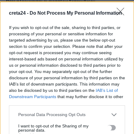
Πότε πληρώνονται οι συντάξεις Σεπτεμβρίου
7 Αυγούστου, 2026
creta24 -
Do Not Process My Personal Information
Ξεκινούν οι ετήσιες Καλοκαιρινές Εκθέσεις του Φεστιβάλ
If you wish to opt-out of the sale, sharing to third parties, or
Κινηματογράφου Χανίων
processing of your personal or sensitive information for
7 Αυγούστου, 2026
targeted advertising by us, please use the below opt-out
section to confirm your selection. Please note that after your
opt-out request is processed you may continue seeing
Ισπανία: Απολιθώματα αποκαλύπτουν ότι οι πρώτοι
interest-based ads based on personal information utilized by
Ευρωπαίοι ίσως ασκούσαν κανιβαλισμό
us or personal information disclosed to third parties prior to
7 Αυγούστου, 2026
your opt-out. You may separately opt-out of the further
disclosure of your personal information by third parties on the
IAB’s list of downstream participants. This information may
Σοκαριστικές αποκαλύψεις του FBI μετά το Μουντιάλ: «Θα
also be disclosed by us to third parties on the
IAB’s List of
ανατινάξω τον Μέσι με τέσσερις βόμβες»
Downstream Participants
that may further disclose it to other
7 Αυγούστου, 2026
third parties.
Personal Data Processing Opt Outs
ΗΠΑ: Δασκάλα χορού κατηγορείται για σεξουαλική
κακοποίηση δύο ανήλικων μαθητών της
I want to opt-out of the Sharing of my
personal data.
7 Αυγούστου, 2026