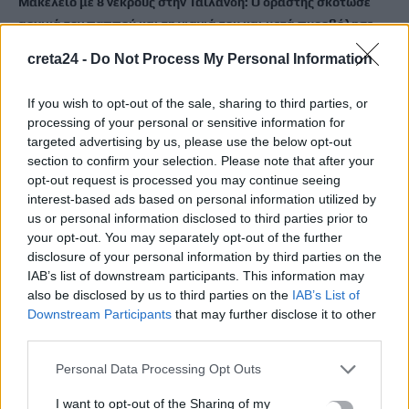
Μακελειό με 8 νεκρούς στην Ταϊλάνδη: Ο δράστης σκότωσε
αρχικά τον παππού και τη γιαγιά του και μετά πυροβόλησε
μαθητές
creta24 -
Do Not Process My Personal Information
7 Αυγούστου, 2026
If you wish to opt-out of the sale, sharing to third parties, or
Νέο χωροταξικό για τον τουρισμό: Οι αλλαγές της τελευταίας
processing of your personal or sensitive information for
στιγμής και οι νέοι κανόνες για τις επενδύσεις
targeted advertising by us, please use the below opt-out
section to confirm your selection. Please note that after your
7 Αυγούστου, 2026
opt-out request is processed you may continue seeing
interest-based ads based on personal information utilized by
Στη Σάμο ο Αρχιεπίσκοπος Κρήτης Ευγένιος – Στους
us or personal information disclosed to third parties prior to
εορτασμούς για τη Μεταμόρφωση του Σωτήρος και τη
your opt-out. You may separately opt-out of the further
Ναυμαχία της Σάμου
disclosure of your personal information by third parties on the
IAB’s list of downstream participants. This information may
7 Αυγούστου, 2026
also be disclosed by us to third parties on the
IAB’s List of
Downstream Participants
that may further disclose it to other
Γιορτή Εφτάζυμου στην Κασταμονίτσα
third parties.
7 Αυγούστου, 2026
Personal Data Processing Opt Outs
Μεγάλες επιτυχίες για τους αθλητές του «ΗΡΑΚΛΕΙΟ» Ο.Α.Α.
I want to opt-out of the Sharing of my