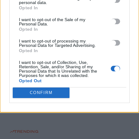
personal data.
στο Ε1 31ης εβδομάδας
Opted In
7 Αυγούστου, 2026
I want to opt-out of the Sale of my
Personal Data.
Αυτοί είναι οι τέσσερις «ήρωες» της θάλασσας που έσωσαν
Opted In
πολίτες στη φωτιά του Ρεθύμνου
I want to opt-out of processing my
7 Αυγούστου, 2026
Personal Data for Targeted Advertising.
Opted In
Επίσκεψη της Σέβης Βολουδάκη στην Πυροσβεστική
I want to opt-out of Collection, Use,
Retention, Sale, and/or Sharing of my
Υπηρεσία Χανίων
Personal Data that Is Unrelated with the
Purposes for which it was collected.
7 Αυγούστου, 2026
Opted Out
Προθεσμία για να απολογηθεί την Τρίτη έλαβε η 46χρονη που
CONFIRM
κατηγορείται για την επίθεση στη Marfin
7 Αυγούστου, 2026
TRENDING