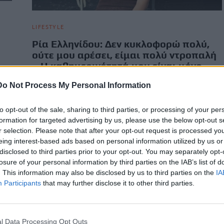
LIFESTYLE
η
Ρία Ελληνίδου: Δεν κυκλοφορώ πολύ,
ούτε μου αρέσει, είμαι πολύ ντροπαλή
ι
– Η καθημερινότητά μου είναι μόνο
μουσική
Do Not Process My Personal Information
Μια από τις πιο αγαπημένες φωνές της ελληνικής μουσικής
σκηνής, η Ρία Ελληνίδου, μίλησε στην εκπομπή «Direct» και
to opt-out of the sale, sharing to third parties, or processing of your per
τον…
formation for targeted advertising by us, please use the below opt-out s
Newsroom
r selection. Please note that after your opt-out request is processed y
5 Οκτωβρίου, 2025
eing interest-based ads based on personal information utilized by us or
disclosed to third parties prior to your opt-out. You may separately opt-
losure of your personal information by third parties on the IAB’s list of
. This information may also be disclosed by us to third parties on the
IA
Participants
that may further disclose it to other third parties.
l Data Processing Opt Outs