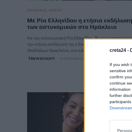
ΚΟΙΝΩΝΙΑ
ΚΡΗΤΗ
Με Ρία Ελληνίδου η ετήσια εκδήλωσ
των αστυνομικών στο Ηράκλειο
Με την εντυπωσιακή Ρία Ελληνίδου, θα πραγματοποιήσε
την ετήσια εκδήλωσή της η Ένωση Αστυνομικών
Υπαλλήλων Ηρακλείου, στο κέντρο…
creta24 -
Newsroom
20 Ιανουαρίου, 2026
If you wish 
sensitive in
confirm you
continue se
information 
further disc
participants
Downstream 
Persona