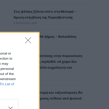
Στις φλόγες ξύλινο σπίτι στη Μεσαρά –
Άμεση επέμβαση της Πυροσβεστικής
6 Αυγούστου, 2026
Στα έργα του ΒΟΑΚ Δήμας – Βολουδάκη
6 Αυγούστου, 2026
sonal or
Ο Κυριάκος Μητσοτάκης στην παρουσίαση
ection to
της πλατφόρμας myAGRO: «Η χώρα δεν
ou may
μπορεί να είναι άλλο αιχμάλωτη του
 personal
ρουσφετιού»
out of the
 downstream
6 Αυγούστου, 2026
B’s List of
Μυστράς: Νεκροτομή και τοξικολογικές θα
δείξουν αν ο 90χρονος πέθανε από φυσικά
αίτια