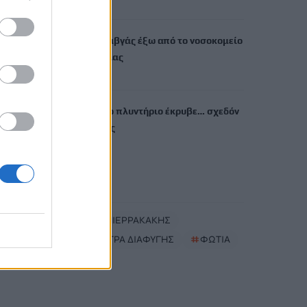
6 Αυγούστου, 2026
Χανιά: Άγριος καβγάς έξω από το νοσοκομείο
– Ένας τραυματίας
6 Αυγούστου, 2026
Θεσσαλονίκη: Το πλυντήριο έκρυβε… σχεδόν
ένα κιλό ηρωίνης
6 Αυγούστου, 2026
TRENDING
#
ΚΥΡΙΑΚΟΣ ΠΙΕΡΡΑΚΑΚΗΣ
#
ΕΘΝΙΚΗ ΡΗΤΡΑ ΔΙΑΦΥΓΗΣ
#
ΦΩΤΙΑ
#
ΜΕΣΑΡΑ