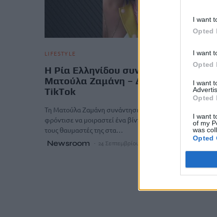
I want t
Opted 
I want t
LIFESTYLE
Opted 
Η Ρία Ελληνίδου συνάντησε τη
Ματούλα Ζαμάνη – Δείτε το βίντεο σ
I want 
Advertis
TikTok
Opted 
Τη Ματούλα Ζαμάνη συνάντησε η Ρία Ελληνίδου και
I want t
φρόντισε να μοιραστεί ένα βίντεο από τη στιγμή εκείνη 
of my P
τους θαυμαστές της στα…
was col
Opted 
Newsroom
24 Σεπτεμβρίου, 2025