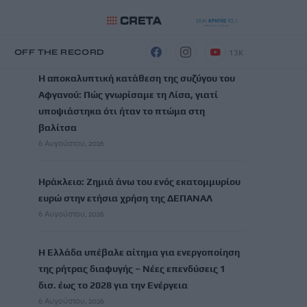
ΡΟΗ ΕΙΔΗΣΕΩΝ
13K
Η
OFF THE RECORD
Η αποκαλυπτική κατάθεση της συζύγου του
Αφγανού: Πώς γνωρίσαμε τη Λίσα, γιατί
υποψιάστηκα ότι ήταν το πτώμα στη
βαλίτσα
6 Αυγούστου, 2026
Ηράκλειο: Ζημιά άνω του ενός εκατομμυρίου
ευρώ στην ετήσια χρήση της ΔΕΠΑΝΑΛ
6 Αυγούστου, 2026
Η Ελλάδα υπέβαλε αίτημα για ενεργοποίηση
της ρήτρας διαφυγής – Νέες επενδύσεις 1
δισ. έως το 2028 για την Ενέργεια
6 Αυγούστου, 2026