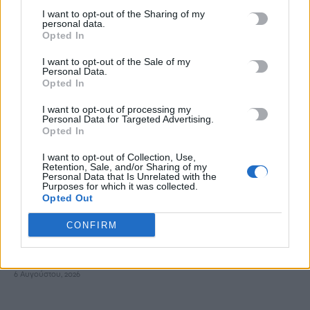
90χρονου που εντοπίστηκε μέσα σε καταψύκτη
I want to opt-out of the Sharing of my
6 Αυγούστου, 2026
personal data.
Opted In
Το Αρκαλοχώρι γιόρτασε τον Προστάτη και Πολιούχο του
I want to opt-out of the Sale of my
Personal Data.
6 Αυγούστου, 2026
Opted In
I want to opt-out of processing my
Παρατείνονται τα προληπτικά μέτρα στην Κρήτη για την
Personal Data for Targeted Advertising.
Opted In
ευλογιά των αιγοπροβάτων
6 Αυγούστου, 2026
I want to opt-out of Collection, Use,
Retention, Sale, and/or Sharing of my
Personal Data that Is Unrelated with the
Purposes for which it was collected.
Έκτακτο επίδομα παιδιού: Ποιοι πάνε ταμείο
Opted Out
6 Αυγούστου, 2026
CONFIRM
ΟΠΕΚΑ: Νέα πληρωμή στις 7 Αυγούστου για τρίτεκνες και
πολύτεκνες οικογένειες
6 Αυγούστου, 2026