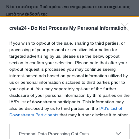
Νέα ταυτότητα: Πού πρέπει να ενημερώσετε τα στοιχεία σας
μετά την έκδοσή της
6 Αυγούστου, 2026
creta24 -
Do Not Process My Personal Information
Ιδρώτας και διατροφή το καλοκαίρι: Ποιες τροφές προκαλούν
If you wish to opt-out of the sale, sharing to third parties, or
κακοσμία
processing of your personal or sensitive information for
6 Αυγούστου, 2026
targeted advertising by us, please use the below opt-out
section to confirm your selection. Please note that after your
opt-out request is processed you may continue seeing
Κάρτα Αγρότη: Τι αλλάζει από 28 Αυγούστου για τις
interest-based ads based on personal information utilized by
χρηματοδοτήσεις
us or personal information disclosed to third parties prior to
6 Αυγούστου, 2026
your opt-out. You may separately opt-out of the further
disclosure of your personal information by third parties on the
IAB’s list of downstream participants. This information may
Νέα χρηματοδότηση 1,5 εκατ. ευρώ για διαπλάτυνση του
also be disclosed by us to third parties on the
IAB’s List of
Αγιοβασιλιώτικου Παραλιακού Δρόμου
Downstream Participants
that may further disclose it to other
6 Αυγούστου, 2026
third parties.
Personal Data Processing Opt Outs
Τι δείχνει η ιατροδικαστική εξέταση για τα αίτια θανάτου του