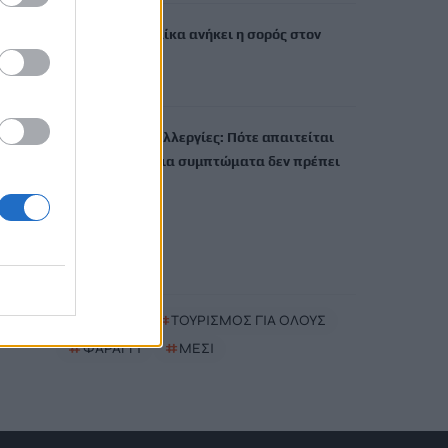
Σε 57χρονη γυναίκα ανήκει η σορός στον
Λυκαβηττό
8 Αυγούστου, 2026
Καλοκαίρι και αλλεργίες: Πότε απαιτείται
προσοχή και ποια συμπτώματα δεν πρέπει
να αγνοούμε
8 Αυγούστου, 2026
TRENDING
#
ΠΑΖΑΡΙ
#
ΤΟΥΡΙΣΜΟΣ ΓΙΑ ΟΛΟΥΣ
#
ΦΑΡΑΓΓΙ
#
ΜΕΣΙ