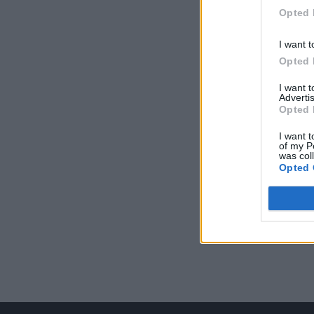
Opted 
I want t
Opted 
I want 
Advertis
Opted 
I want t
of my P
was col
Opted 