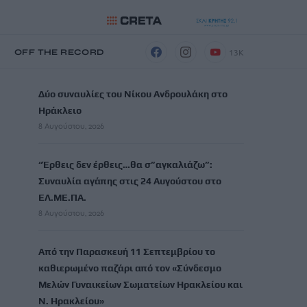
13K
Η
OFF THE RECORD
ΡΟΗ ΕΙΔΗΣΕΩΝ
Δύο συναυλίες του Νίκου Ανδρουλάκη στο
Ηράκλειο
8 Αυγούστου, 2026
“Έρθεις δεν έρθεις…θα σ”αγκαλιάζω”:
Συναυλία αγάπης στις 24 Αυγούστου στο
ΕΛ.ΜΕ.ΠΑ.
8 Αυγούστου, 2026
Από την Παρασκευή 11 Σεπτεμβρίου το
καθιερωμένο παζάρι από τον «Σύνδεσμο
Μελών Γυναικείων Σωματείων Ηρακλείου και
Ν. Ηρακλείου»