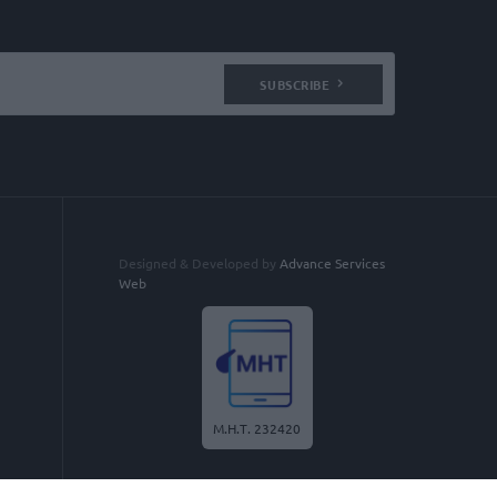
SUBSCRIBE
Designed & Developed by
Advance Services
Web
Μ.Η.Τ. 232420