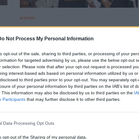
ΔΙΕΘΝΗ
ή
Νεπάλ: Ορκίστηκε πρωθυπουργός ο
35χρονος ράπερ Μπαλέντρα Σαχ
Do Not Process My Personal Information
Ο Μπαλέντρα Σαχ, πρώην ράπερ που στράφηκε στην
ινές
πολιτική, ορκίστηκε πρωθυπουργός του Νεπάλ σε ηλικία 35
to opt-out of the sale, sharing to third parties, or processing of your per
το
ετών, αναλαμβάνοντας…
formation for targeted advertising by us, please use the below opt-out s
r selection. Please note that after your opt-out request is processed y
Newsroom
27 Μαρτίου, 2026
eing interest-based ads based on personal information utilized by us or
disclosed to third parties prior to your opt-out. You may separately opt-
losure of your personal information by third parties on the IAB’s list of
. This information may also be disclosed by us to third parties on the
IA
Participants
that may further disclose it to other third parties.
l Data Processing Opt Outs
o opt-out of the Sharing of my personal data.