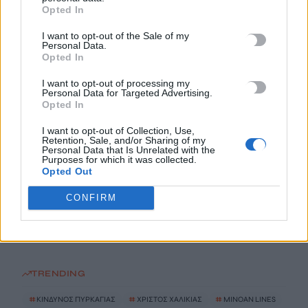
7 Αυγούστου, 2026
Opted In
I want to opt-out of the Sale of my
Personal Data.
Με τη MINOAN LINES, το ταξίδι έχει γεύση — και τιμές που
Opted In
εκπλήσσουν
7 Αυγούστου, 2026
I want to opt-out of processing my
Personal Data for Targeted Advertising.
Opted In
«Τρέχουν» τα εργοτάξια του ΒΟΑΚ σε όλη την Κρήτη – Δήμας:
I want to opt-out of Collection, Use,
«Πολύ ικανοποιητική η πορεία των εργασιών»
Retention, Sale, and/or Sharing of my
Personal Data that Is Unrelated with the
7 Αυγούστου, 2026
Purposes for which it was collected.
Opted Out
Λέμβος με δεκάδες μετανάστες νότια του Ηρακλείου –
CONFIRM
Ανάμεσά τους παιδιά
7 Αυγούστου, 2026
TRENDING
#
ΚΙΝΔΥΝΟΣ ΠΥΡΚΑΓΙΑΣ
#
ΧΡΙΣΤΟΣ ΧΑΛΙΚΙΑΣ
#
MINOAN LINES