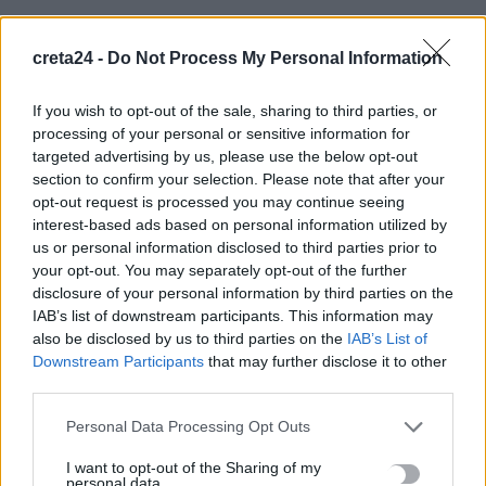
«Τα έχω χάσει όλα»: Συντετριμμένος ο πατέρας και σύζυγος
των θυμάτων στο τροχαίο στις Σέρρες
creta24 -
Do Not Process My Personal Information
7 Αυγούστου, 2026
If you wish to opt-out of the sale, sharing to third parties, or
processing of your personal or sensitive information for
Υποκλοπές: Στο αρχείο παραμένει η υπόθεση – «Οχι» από τον
targeted advertising by us, please use the below opt-out
Αρειο Πάγο σε νέα έρευνα
section to confirm your selection. Please note that after your
7 Αυγούστου, 2026
opt-out request is processed you may continue seeing
interest-based ads based on personal information utilized by
us or personal information disclosed to third parties prior to
Νέος πνιγμός σε παραλία των Χανίων – Νεκρή 65χρονη
your opt-out. You may separately opt-out of the further
7 Αυγούστου, 2026
disclosure of your personal information by third parties on the
IAB’s list of downstream participants. This information may
Πολύ υψηλός ο κίνδυνος εκδήλωσης πυρκαγιάς: Σε
also be disclosed by us to third parties on the
IAB’s List of
Downstream Participants
that may further disclose it to other
κατάσταση Red Code το Σάββατο η Κρήτη
third parties.
7 Αυγούστου, 2026
Personal Data Processing Opt Outs
Χρίστος Χαλικιάς: Ο βραβευμένος εικαστικός καλλιτέχνης
I want to opt-out of the Sharing of my
και συγγραφέας συμμετέχει στην Berlin Art Week 2026
personal data.