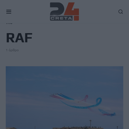
TAG
RAF
1 άρθρο