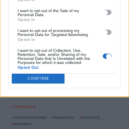
I want to opt-out of the Sale of my
Τα κύματα καύσωνα στην Ιταλία, τη Γαλλία και την Ισπανία
Personal Data.
θα αλλάξουν τη γεύση των ευρωπαϊκών κρασιών
Opted In
8 Αυγούστου, 2026
I want to opt-out of processing my
Personal Data for Targeted Advertising.
Opted In
Λεύκανση δοντιών: Συμβουλές ειδικών για ένα πιο λαμπερό
χαμόγελο
I want to opt-out of Collection, Use,
Retention, Sale, and/or Sharing of my
8 Αυγούστου, 2026
Personal Data that Is Unrelated with the
Purposes for which it was collected.
Opted Out
Τρόμος για δύτες: Ήρθαν πρόσωπο με πρόσωπο με λευκό
καρχαρία
CONFIRM
8 Αυγούστου, 2026
TRENDING
#
ΘΕΑΤΡΙΚΗ ΑΦΗΓΗΣΗ
#
ΚΑΘΗΓΗΤΗΣ
#
ΣΥΝΤΑΞΕΙΣ
#
ΚΑΥΣΩΝΑΣ