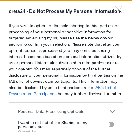
εγκέφαλο
creta24 -
Do Not Process My Personal Information
8 Αυγούστου, 2026
If you wish to opt-out of the sale, sharing to third parties, or
Επίδομα €391 από τον ΟΠΕΚΑ, χωρίς εισοδηματικά κριτήρια:
processing of your personal or sensitive information for
Η προϋπόθεση
targeted advertising by us, please use the below opt-out
8 Αυγούστου, 2026
section to confirm your selection. Please note that after your
opt-out request is processed you may continue seeing
interest-based ads based on personal information utilized by
Θεατρική αφήγηση «Έρευσεν ύδωρ» στο Δημοτικό Σχολείο
us or personal information disclosed to third parties prior to
Κεφαλά
your opt-out. You may separately opt-out of the further
8 Αυγούστου, 2026
disclosure of your personal information by third parties on the
IAB’s list of downstream participants. This information may
also be disclosed by us to third parties on the
IAB’s List of
18χρονος έσπασε παγκόσμιο ρεκόρ ως ο νεότερος άνδρας
Downstream Participants
that may further disclose it to other
καθηγητής -Διδάσκει συνομηλίκους του
third parties.
8 Αυγούστου, 2026
Personal Data Processing Opt Outs
Πότε θα πληρωθούν οι συντάξεις Σεπτεμβρίου
I want to opt-out of the Sharing of my
personal data.
8 Αυγούστου, 2026
Opted In