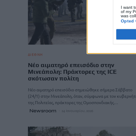
I want t
of my P
was col
Opted 
ΔΙΕΘΝΗ
Νέο αιματηρό επεισόδιο στην
Μινεάπολη: Πράκτορες της ICE
σκότωσαν πολίτη
Νέο αιματηρό επεισόδιο σημειώθηκε σήμερα Σάββατο
(24/1) στην Μινεάπολη, όταν, σύμφωνα με τον κυβερνήτ
της Πολιτείας, πράκτορες της Ομοσπονδιακής…
Newsroom
24 Ιανουαρίου, 2026