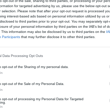
to opt-out of the sale, sharing to third parties, or processing of your per
formation for targeted advertising by us, please use the below opt-out s
r selection. Please note that after your opt-out request is processed y
eing interest-based ads based on personal information utilized by us or
disclosed to third parties prior to your opt-out. You may separately opt-
losure of your personal information by third parties on the IAB’s list of
. This information may also be disclosed by us to third parties on the
IA
ΔΙΕΘΝΗ
Participants
that may further disclose it to other third parties.
Σε αργία τέθηκαν οι πράκτορες που
πό
πυροβόλησαν τον Άλεξ Πρέτι στη
ντ
Μινεάπολη
l Data Processing Opt Outs
σα
Τουλάχιστον δύο από τους ομοσπονδιακούς πράκτορες της
o opt-out of the Sharing of my personal data.
συνοριοφυλακής (CBP) που εμπλέκονται στο επεισόδιο με
In
πυροβολισμούς κατά το οποίο σκοτώθηκε ο Άλεξ…
Newsroom
28 Ιανουαρίου, 2026
o opt-out of the Sale of my Personal Data.
In
to opt-out of processing my Personal Data for Targeted
ing.
In