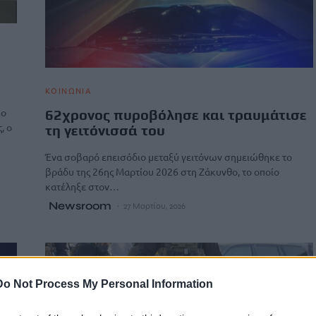
ΚΟΙΝΩΝΙΑ
ιο
62χρονος πυροβόλησε και τραυμάτισε
, ο
τη γειτόνισσά του
Ένα σοβαρό επεισόδιο μεταξύ γειτόνων σημειώθηκε το
βράδυ της 26ης Μαρτίου 2026 στη Ζάκυνθο, το οποίο
κατέληξε στον…
Newsroom
27 Μαρτίου, 2026
Do Not Process My Personal Information