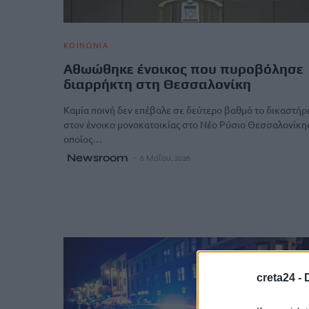
ΚΟΙΝΩΝΙΑ
Αθωώθηκε ένοικος που πυροβόλησε
διαρρήκτη στη Θεσσαλονίκη
Καμία ποινή δεν επέβαλε σε δεύτερο βαθμό το δικαστήρ
στον ένοικο μονοκατοικίας στο Νέο Ρύσιο Θεσσαλονίκης
οποίος…
Newsroom
6 Μαΐου, 2026
creta24 -