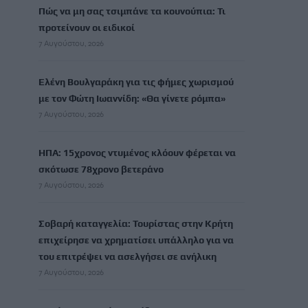
Πώς να μη σας τσιμπάνε τα κουνούπια: Τι
προτείνουν οι ειδικοί
7 Αυγούστου, 2026
Ελένη Βουλγαράκη για τις φήμες χωρισμού
με τον Φώτη Ιωαννίδη: «Θα γίνετε ρόμπα»
7 Αυγούστου, 2026
ΗΠΑ: 15χρονος ντυμένος κλόουν φέρεται να
σκότωσε 78χρονο βετεράνο
7 Αυγούστου, 2026
Σοβαρή καταγγελία: Τουρίστας στην Κρήτη
επιχείρησε να χρηματίσει υπάλληλο για να
του επιτρέψει να ασελγήσει σε ανήλικη
7 Αυγούστου, 2026