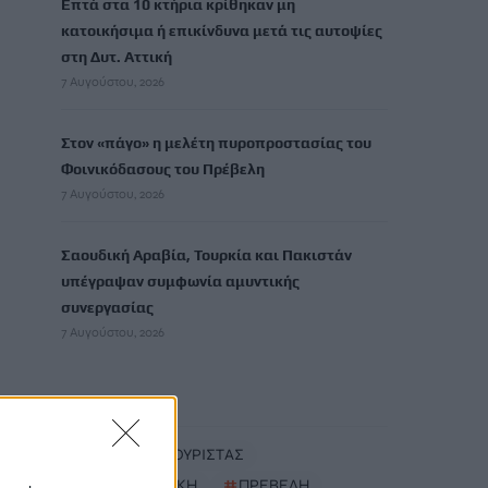
Επτά στα 10 κτήρια κρίθηκαν μη
κατοικήσιμα ή επικίνδυνα μετά τις αυτοψίες
στη Δυτ. Αττική
7 Αυγούστου, 2026
Στον «πάγο» η μελέτη πυροπροστασίας του
Φοινικόδασους του Πρέβελη
7 Αυγούστου, 2026
Σαουδική Αραβία, Τουρκία και Πακιστάν
υπέγραψαν συμφωνία αμυντικής
συνεργασίας
7 Αυγούστου, 2026
TRENDING
#
ΗΠΑ
#
ΤΟΥΡΙΣΤΑΣ
#
ΔΥΤΙΚΗ ΑΤΤΙΚΗ
#
ΠΡΕΒΕΛΗ