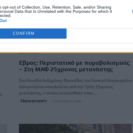
o opt-out of Collection, Use, Retention, Sale, and/or Sharing
ersonal Data that Is Unrelated with the Purposes for which it
lected.
Out
CONFIRM
ΚΟΙΝΩΝΙΑ
Εβρος: Περιστατικό με πυροβολισμούς
– Στη ΜΑΦ 25χρονος μετανάστης
Στη Μονάδα Αυξημένης Φροντίδας του Γενικού Νοσοκομείου
Διδυμοτείχου νοσηλεύεται από την Τρίτη 25χρονος
μετανάστης, ο οποίος εντοπίσθηκε στην…
η
Newsroom
7 Ιανουαρίου, 2026