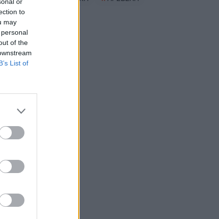
sonal or
ection to
ou may
 personal
out of the
 downstream
B’s List of