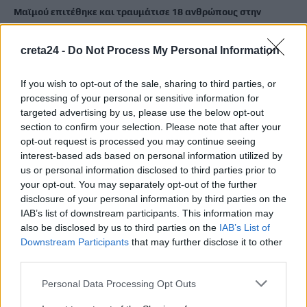
Μαϊμού επιτέθηκε και τραυμάτισε 18 ανθρώπους στην
Ινδονησία
7 Αυγούστου, 2026
creta24 -
Do Not Process My Personal Information
Ριφιφί: Η σειρά του Σωτήρη Τσαφούλια έρχεται στον Alpha
If you wish to opt-out of the sale, sharing to third parties, or
processing of your personal or sensitive information for
7 Αυγούστου, 2026
targeted advertising by us, please use the below opt-out
section to confirm your selection. Please note that after your
Κρίση στη Θέουτα: Ιταλικό «όχι» στο ισπανικό τελεσίγραφο
opt-out request is processed you may continue seeing
για τους ελέγχους στα σύνορα
interest-based ads based on personal information utilized by
7 Αυγούστου, 2026
us or personal information disclosed to third parties prior to
your opt-out. You may separately opt-out of the further
disclosure of your personal information by third parties on the
Υπουργείο Μετανάστευσης: Σχεδόν 1 εκατ. ευρώ για σχολικές
IAB’s list of downstream participants. This information may
υποδομές και δημόσιους χώρους στο Δήμο Χανίων και τον
also be disclosed by us to third parties on the
IAB’s List of
Δήμο Καντάνου-Σελίνου
Downstream Participants
that may further disclose it to other
third parties.
7 Αυγούστου, 2026
Personal Data Processing Opt Outs
Απορρίπτει το Ιράν τη συμφωνία Σαουδικής Αραβίας,