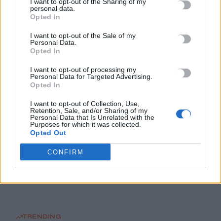
I want to opt-out of the Sharing of my
Τουρκίας και Πακιστάν – «Είναι μόνο στα χαρτιά»
personal data.
7 Αυγούστου, 2026
Opted In
I want to opt-out of the Sale of my
«Του χρόνου σχεδιάζουμε να επιστρέψουμε στην Κρήτη»: Τι
Personal Data.
Opted In
λένε τουρίστες και επιχειρηματίες που έφυγαν εξαιτίας της
πυρκαγιάς στο Ρέθυμνο
I want to opt-out of processing my
Personal Data for Targeted Advertising.
7 Αυγούστου, 2026
Opted In
I want to opt-out of Collection, Use,
Εφετείο «μπλοκάρει» το σχέδιο Τραμπ για κατασκευή
Retention, Sale, and/or Sharing of my
αίθουσας χορού στον Λευκό Οίκο
Personal Data that Is Unrelated with the
Purposes for which it was collected.
7 Αυγούστου, 2026
Opted Out
CONFIRM
Ο ΟΦΗ βάζει τσάρτερ για τους φιλάθλους ενόψει της ρεβάνς
των playoffs του Europa League
7 Αυγούστου, 2026
TRENDING