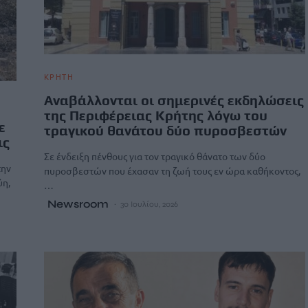
ΚΡΗΤΗ
Αναβάλλονται οι σημερινές εκδηλώσεις
της Περιφέρειας Κρήτης λόγω του
ε
τραγικού θανάτου δύο πυροσβεστών
ις
Σε ένδειξη πένθους για τον τραγικό θάνατο των δύο
την
πυροσβεστών που έχασαν τη ζωή τους εν ώρα καθήκοντος,
ύη,
…
Newsroom
30 Ιουλίου, 2026