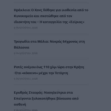
Ηράκλειο: Ο Χανς δόθηκε για υιοθεσία από το
Κυνοκομείο και σκοτώθηκε από τον
ιδιοκτήτη του – Η καταγγελία της «Σείριος»
9 Αυγούστου, 2026
Τραγωδία στα Μάλια: Νεκρός 64χρονος στη
θάλασσα
9 Αυγούστου, 2026
Ριπές ανέμου έως 110 χλμ/ώρα στην Κρήτη
-Στο «κόκκινο» μέχρι την Τετάρτη
9 Αυγούστου, 2026
Ερυθρός Σταυρός: Νοσηλεύτρια στα
Επείγοντα ξυλοκοπήθηκε βάναυσα από
ασθενή
9 Αυγούστου, 2026