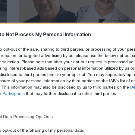
Do Not Process My Personal Information
to opt-out of the sale, sharing to third parties, or processing of your per
ΚΡΗΤΗ
ΡΕΘΥΜΝΟ
formation for targeted advertising by us, please use the below opt-out s
Θρήνος και οδύνη στο Αμάρι Ρεθύμνου
r selection. Please note that after your opt-out request is processed y
eing interest-based ads based on personal information utilized by us or
– Την Πέμπτη το τελευταίο αντίο στους
ις
disclosed to third parties prior to your opt-out. You may separately opt-
δύο πυροσβέστες
losure of your personal information by third parties on the IAB’s list of
Ανείπωτος είναι ο πόνος και η οδύνη σε ολόκληρη την χώρα
. This information may also be disclosed by us to third parties on the
IA
και ειδικότερα στο Αμάρι τον τόπο καταγωγής …
Participants
that may further disclose it to other third parties.
Newsroom
29 Ιουλίου, 2026
l Data Processing Opt Outs
o opt-out of the Sharing of my personal data.