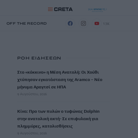
13K
Η
OFF THE RECORD
ΡΟΗ ΕΙΔΗΣΕΩΝ
Στο «κόκκινο» η Μέση Ανατολή: Οι Χούθι
χτύπησαν εγκατάσταση της Aramco – Νέο
μήνυμα Αραγτσί σε ΗΠΑ
9 Αυγούστου, 2026
Κίνα: Προ των πυλών ο τυφώνας Dolphin
στην ανατολική ακτή- Σε επιφυλακή για
πλημμύρες, κατολισθήσεις
9 Αυγούστου, 2026