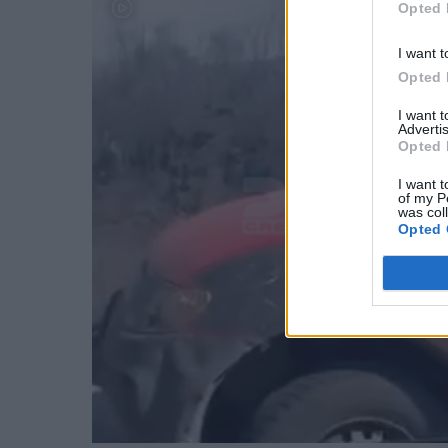
Opted 
I want t
Opted 
I want 
Advertis
Opted 
I want t
of my P
was col
Opted 