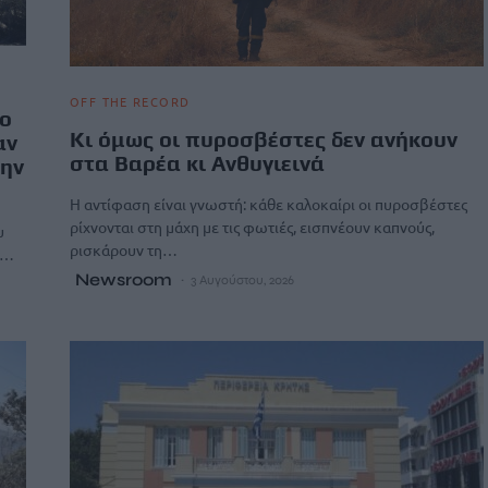
OFF THE RECORD
ίο
Κι όμως οι πυροσβέστες δεν ανήκουν
αν
στα Βαρέα κι Ανθυγιεινά
την
Η αντίφαση είναι γνωστή: κάθε καλοκαίρι οι πυροσβέστες
ρίχνονται στη μάχη με τις φωτιές, εισπνέουν καπνούς,
υ
ρισκάρουν τη…
η…
Newsroom
3 Αυγούστου, 2026