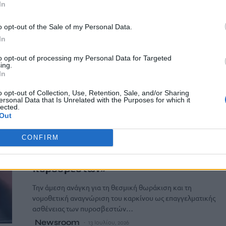
In
o opt-out of the Sale of my Personal Data.
In
to opt-out of processing my Personal Data for Targeted
ing.
In
o opt-out of Collection, Use, Retention, Sale, and/or Sharing
ersonal Data that Is Unrelated with the Purposes for which it
lected.
Out
ΗΡΑΚΛΕΙΟ
ΚΡΗΤΗ
Φραγκίσκος Παρασύρης: «Να
CONFIRM
αναγνωριστεί τώρα ο καρκίνος ως
επαγγελματική ασθένεια των
πυροσβεστών»
Την άμεση ανάγκη για τη θεσμική θωράκιση και τη
νομοθετική αναγνώριση του καρκίνου ως επαγγελματικής
ασθένειας των πυροσβεστών…
Newsroom
13 Ιουλίου, 2026