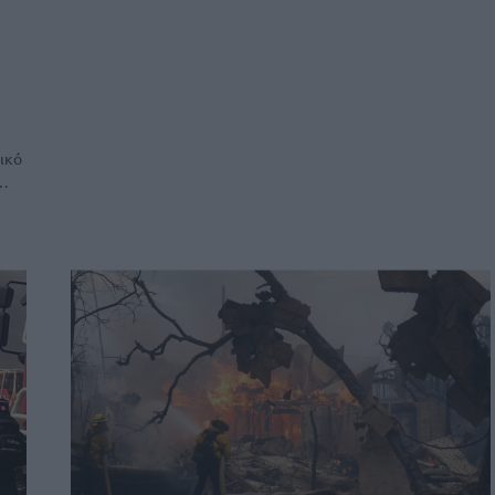
ικό
ς…