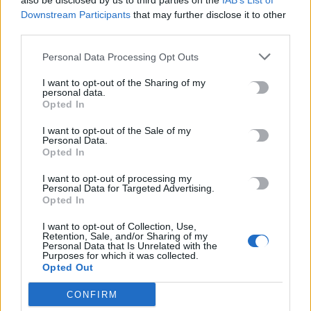
also be disclosed by us to third parties on the
IAB’s List of
Downstream Participants
that may further disclose it to other
ΚΡΗΤΗ
ΛΑΣΙΘΙ
third parties.
Στην Αγία Τριάδα η αποτίμηση των ζημιών
Personal Data Processing Opt Outs
από την πυρκαγιά – Προτεραιότητα η
αποκατάσταση υποδομών και η στήριξη
I want to opt-out of the Sharing of my
των πληγέντων
personal data.
Opted In
Στην πληγείσα περιοχή της Αγίας Τριάδας βρέθηκαν σήμερα
εκπρόσωποι της Πολιτείας, της Αυτοδιοίκησης και των αρμόδιων
I want to opt-out of the Sale of my
Personal Data.
υπηρεσιών, προκειμένου…
Opted In
Newsroom
3 Αυγούστου, 2026
I want to opt-out of processing my
Personal Data for Targeted Advertising.
Opted In
I want to opt-out of Collection, Use,
Retention, Sale, and/or Sharing of my
Personal Data that Is Unrelated with the
Purposes for which it was collected.
Opted Out
CONFIRM