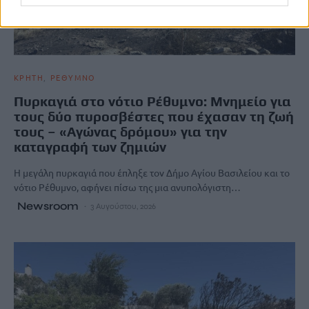
ΚΡΗΤΗ
ΡΕΘΥΜΝΟ
Πυρκαγιά στο νότιο Ρέθυμνο: Μνημείο για
τους δύο πυροσβέστες που έχασαν τη ζωή
τους – «Αγώνας δρόμου» για την
καταγραφή των ζημιών
Η μεγάλη πυρκαγιά που έπληξε τον Δήμο Αγίου Βασιλείου και το
νότιο Ρέθυμνο, αφήνει πίσω της μια ανυπολόγιστη…
Newsroom
3 Αυγούστου, 2026