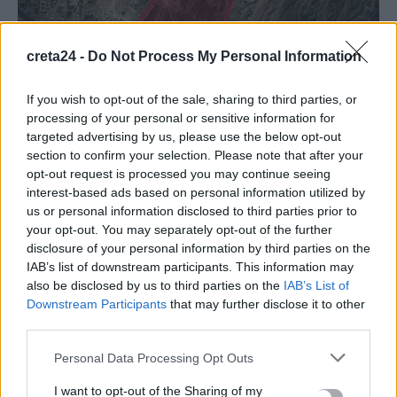
creta24 -
Do Not Process My Personal Information
ΔΙΕΘΝΗ
If you wish to opt-out of the sale, sharing to third parties, or
Ισραήλ: «Καταστρέψαμε μυστική
processing of your personal or sensitive information for
πυρηνική εγκατάσταση κοντά στην
targeted advertising by us, please use the below opt-out
Τεχεράνη»
section to confirm your selection. Please note that after your
opt-out request is processed you may continue seeing
Μια μυστική πυρηνική εγκατάσταση στα περίχωρα της
interest-based ads based on personal information utilized by
Τεχεράνης, στο Ιράν, κατέστρεψε η ισραηλινή Πολεμική
us or personal information disclosed to third parties prior to
Αεροπορία νωρίτερα σήμερα (03.03.2026), όπως…
your opt-out. You may separately opt-out of the further
Newsroom
3 Μαρτίου, 2026
disclosure of your personal information by third parties on the
IAB’s list of downstream participants. This information may
also be disclosed by us to third parties on the
IAB’s List of
ΡΟΗ ΕΙΔΗΣΕΩΝ
Downstream Participants
that may further disclose it to other
third parties.
«Θεριακλήδες» οι Έλληνες – Πάνω από 1 στους 5 καπνίζει
Personal Data Processing Opt Outs
καθημερινά
7 Αυγούστου, 2026
I want to opt-out of the Sharing of my