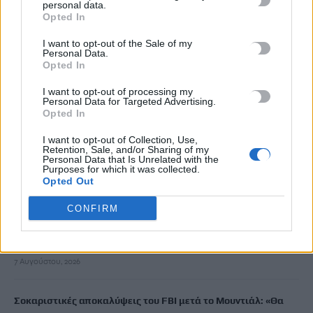
personal data.
Opted In
Σε εξέλιξη οι δηλώσεις Πόθεν Έσχες – Αναλυτικά η
I want to opt-out of the Sale of my
διαδικασία
Personal Data.
7 Αυγούστου, 2026
Opted In
I want to opt-out of processing my
Personal Data for Targeted Advertising.
Πότε πληρώνονται οι συντάξεις Σεπτεμβρίου
Opted In
7 Αυγούστου, 2026
I want to opt-out of Collection, Use,
Retention, Sale, and/or Sharing of my
Ξεκινούν οι ετήσιες Καλοκαιρινές Εκθέσεις του Φεστιβάλ
Personal Data that Is Unrelated with the
Purposes for which it was collected.
Κινηματογράφου Χανίων
Opted Out
7 Αυγούστου, 2026
CONFIRM
Ισπανία: Απολιθώματα αποκαλύπτουν ότι οι πρώτοι
Ευρωπαίοι ίσως ασκούσαν κανιβαλισμό
7 Αυγούστου, 2026
Σοκαριστικές αποκαλύψεις του FBI μετά το Μουντιάλ: «Θα