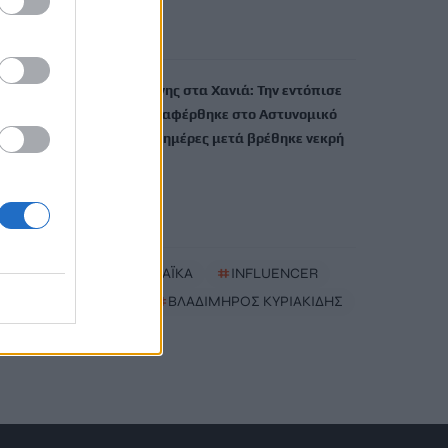
Πρέβελης
6 Αυγούστου, 2026
Υπόθεση 75χρονης στα Χανιά: Την εντόπισε
περιπολικό, μεταφέρθηκε στο Αστυνομικό
Τμήμα και λίγες ημέρες μετά βρέθηκε νεκρή
6 Αυγούστου, 2026
TRENDING
#
ΦΩΤΟΒΟΛΤΑΪΚΑ
#
INFLUENCER
#
ΠΑΓΝΗ
#
ΒΛΑΔΙΜΗΡΟΣ ΚΥΡΙΑΚΙΔΗΣ