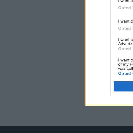
I want t
Opted 
I want t
Opted 
I want 
Advertis
Opted 
I want t
of my P
was col
Opted 