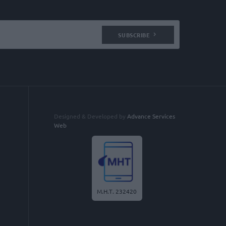
SUBSCRIBE
Designed & Developed by
Advance Services
Web
Μ.Η.Τ. 232420