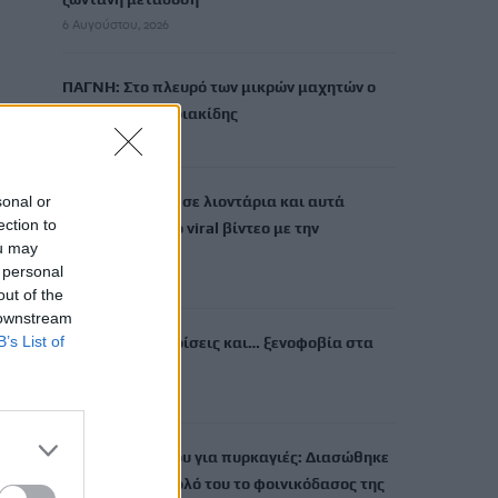
6 Αυγούστου, 2026
ΠΑΓΝΗ: Στο πλευρό των μικρών μαχητών ο
Βλαδίμηρος Κυριακίδης
6 Αυγούστου, 2026
sonal or
Έπαιξε μουσική σε λιοντάρια και αυτά
ection to
«ημέρεψαν» – Το viral βίντεο με την
ou may
αντίδρασή τους
 personal
6 Αυγούστου, 2026
out of the
 downstream
B’s List of
Ηράκλειο: Διακρίσεις και… ξενοφοβία στα
Mini Bus;
6 Αυγούστου, 2026
Στ. Παπασταύρου για πυρκαγιές: Διασώθηκε
σχεδόν στο σύνολό του το φοινικόδασος της