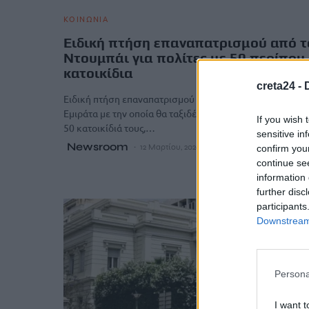
ΚΟΙΝΩΝΙΑ
Ειδική πτήση επαναπατρισμού από τ
Ντουμπάι για πολίτες με 50 περίπου
κατοικίδια
creta24 -
Ειδική πτήση επαναπατρισμού από τα Ηνωμένα Αραβικά
Εμιράτα με την οποία θα ταξιδέψουν πολίτες με τα περίπ
If you wish 
50 κατοικίδιά τους,…
sensitive in
Newsroom
12 Μαρτίου, 2026
confirm you
continue se
information 
further disc
participants
Downstream 
Persona
I want t