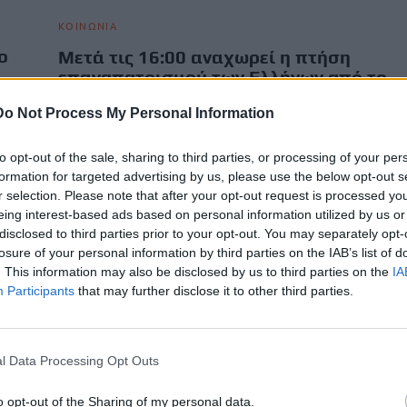
ΚΟΙΝΩΝΙΑ
ο
Μετά τις 16:00 αναχωρεί η πτήση
επαναπατρισμού των Ελλήνων από το
Ντουμπάι, το απόγευμα η δεύτερη
Do Not Process My Personal Information
πτήση
ου
Δύο πτήσεις επαναπατρισμού αναμένεται να αναχωρήσουν
to opt-out of the sale, sharing to third parties, or processing of your per
τις επόμενες ώρες από το Ντουμπάι με προορισμό την Αθήνα.
formation for targeted advertising by us, please use the below opt-out s
Συγκεκριμένα, πρόκειται για την…
r selection. Please note that after your opt-out request is processed y
Newsroom
eing interest-based ads based on personal information utilized by us or
7 Μαρτίου, 2026
disclosed to third parties prior to your opt-out. You may separately opt-
losure of your personal information by third parties on the IAB’s list of
. This information may also be disclosed by us to third parties on the
IA
Participants
that may further disclose it to other third parties.
l Data Processing Opt Outs
o opt-out of the Sharing of my personal data.