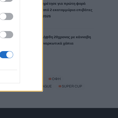
Η AEGEAN εξυπηρέτησε για πρώτη φορά
περισσοτέρους από 2 εκατομμύρια επιβάτες
τον μήνα Ιούλιο 2026
6 Αυγούστου, 2026
Ηράκλειο: Συνελήφθη 20χρονος με κάνναβη
«σοκολάτα» και ναρκωτικά χάπια
6 Αυγούστου, 2026
TRENDING
#
ΒΡΕΤΑΝΙΔΑ
#
ΟΦΗ
#
EUROPA LEAGUE
#
SUPER CUP