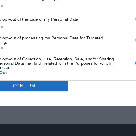
In
o opt-out of the Sale of my Personal Data.
In
ΚΟΙΝΩΝΙΑ
Πτήση επαναπατρισμού Ελλήνων
to opt-out of processing my Personal Data for Targeted
ing.
σήμερα από το Ντουμπάι με Aegean
In
Nεα επιχείρηση επαναπατρισμού, μετά το Ομάν, από
o opt-out of Collection, Use, Retention, Sale, and/or Sharing
το Ντουμπάι αυτή τη φορά θα γίνει σήμερα με ειδική πτήση
ersonal Data that Is Unrelated with the Purposes for which it
lected.
της AEGEAN, σε…
ο
Out
Newsroom
5 Μαρτίου, 2026
CONFIRM