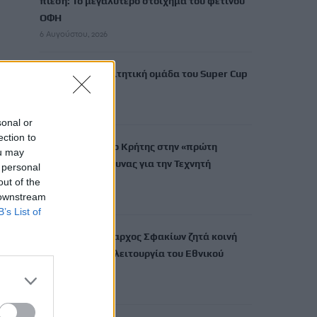
πίεση: Το μεγαλύτερο στοίχημα του φετινού
ΟΦΗ
6 Αυγούστου, 2026
Αυτή είναι η διαιτητική ομάδα του Super Cup
στο Παγκρήτιο
6 Αυγούστου, 2026
sonal or
ection to
Το Πανεπιστήμιο Κρήτης στην «πρώτη
ou may
γραμμή» της έρευνας για την Τεχνητή
 personal
Νοημοσύνη
out of the
 downstream
6 Αυγούστου, 2026
B’s List of
Σαμαριά: Ο Δήμαρχος Σφακίων ζητά κοινή
σύσκεψη για τη λειτουργία του Εθνικού
Δρυμού
6 Αυγούστου, 2026