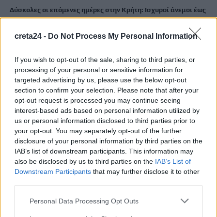
Δύσκολες οι επόμενες ημέρες στην Κρήτη: Ισχυροί άνεμοι έως
9 μποφόρ θα σαρώσουν το νησί – «Καμπανάκι» για τις
πυρκαγιές!
creta24 -
Do Not Process My Personal Information
8 Αυγούστου, 2026
If you wish to opt-out of the sale, sharing to third parties, or
processing of your personal or sensitive information for
Χιλιάδες επισκέπτες κατέκλυσαν το λιμάνι της Άρβης για την
targeted advertising by us, please use the below opt-out
8η Γιορτή Μπανάνας
section to confirm your selection. Please note that after your
8 Αυγούστου, 2026
opt-out request is processed you may continue seeing
interest-based ads based on personal information utilized by
us or personal information disclosed to third parties prior to
Λευτέρης Αυγενάκης: Η γυναικεία επιχειρηματικότητα είναι
your opt-out. You may separately opt-out of the further
μια δύναμη που αλλάζει τον τόπο από τα μέσα
disclosure of your personal information by third parties on the
8 Αυγούστου, 2026
IAB’s list of downstream participants. This information may
also be disclosed by us to third parties on the
IAB’s List of
Ο Δήμος Μαλεβιζίου στους πρώτους Δήμους της χώρας που
Downstream Participants
that may further disclose it to other
third parties.
εξασφάλισαν χρηματοδότηση για Σχέδιο Αστικής
Ανθεκτικότητας
Personal Data Processing Opt Outs
8 Αυγούστου, 2026