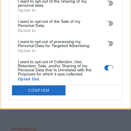
I want to opt-out of the Sharing of my
personal data.
Θρίλερ με σορό ατόμου που εντοπίστηκε σε σπηλιά στον
Opted In
Λυκαβηττό
I want to opt-out of the Sale of my
8 Αυγούστου, 2026
Personal Data.
Opted In
Πότε ανοίγουν τα σχολεία μετά τις καλοκαιρινές διακοπές
I want to opt-out of processing my
Personal Data for Targeted Advertising.
8 Αυγούστου, 2026
Opted In
I want to opt-out of Collection, Use,
8χρονος τραυματίστηκε στο κεφάλι μετά από βουτιά σε
Retention, Sale, and/or Sharing of my
παραλία
Personal Data that Is Unrelated with the
Purposes for which it was collected.
8 Αυγούστου, 2026
Opted Out
CONFIRM
Κλιμακώνεται η κόντρα Ισπανίας – Ιταλίας για το
μεταναστευτικό: Αμοιβαίοι συνοριακοί έλεγχοι
8 Αυγούστου, 2026
TRENDING