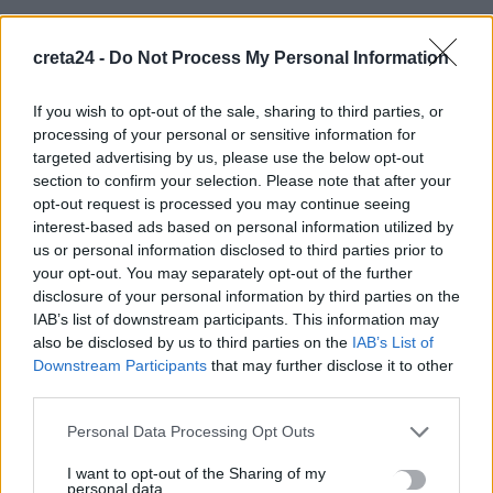
Ακριβά στοιχίζει η βουτιά: Οι τιμές στις ξαπλώστρες σε
γνωστές παραλίες της Ελλάδας
creta24 -
Do Not Process My Personal Information
5 Αυγούστου, 2026
If you wish to opt-out of the sale, sharing to third parties, or
processing of your personal or sensitive information for
e-ΕΦΚΑ: Πότε καταβάλλεται το αδειοδωρόσημο στους
targeted advertising by us, please use the below opt-out
οικοδόμους
section to confirm your selection. Please note that after your
5 Αυγούστου, 2026
opt-out request is processed you may continue seeing
interest-based ads based on personal information utilized by
us or personal information disclosed to third parties prior to
Πήγε για ψώνια με το ελικόπτερό του γιατί η διαδρομή με το
your opt-out. You may separately opt-out of the further
αμάξι ήταν… πολύ μεγάλη
disclosure of your personal information by third parties on the
5 Αυγούστου, 2026
IAB’s list of downstream participants. This information may
also be disclosed by us to third parties on the
IAB’s List of
Downstream Participants
that may further disclose it to other
Μύκονος: 35χρονος οδηγός έκλεψε από τουρίστα επώνυμη
third parties.
τσάντα και ρολόι αξίας 75.000 ευρώ
5 Αυγούστου, 2026
Personal Data Processing Opt Outs
I want to opt-out of the Sharing of my
Σύσκεψη εργασίας για θέματα Μεταφορών και Επικοινωνιών
personal data.