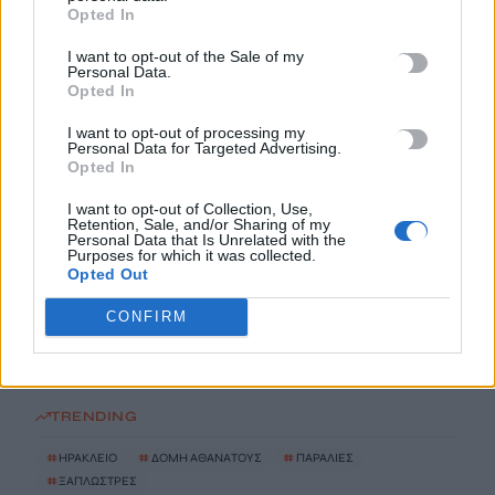
Opted In
5 Αυγούστου, 2026
I want to opt-out of the Sale of my
Personal Data.
Η Βρετανική κυβέρνηση δεν θα προχωρήσει σε διεξαγωγή
Opted In
έρευνας για τον Επστάιν
5 Αυγούστου, 2026
I want to opt-out of processing my
Personal Data for Targeted Advertising.
Opted In
Η «Ειρήνη» του Αριστοφάνη στην Παιδική – Εφηβική
I want to opt-out of Collection, Use,
Βιβλιοθήκη Δημοτικού Κήπου
Retention, Sale, and/or Sharing of my
Personal Data that Is Unrelated with the
5 Αυγούστου, 2026
Purposes for which it was collected.
Opted Out
Εκδήλωση Τιμής και Μνήμης για τον Μενέλαο Παρλαμά
CONFIRM
5 Αυγούστου, 2026
TRENDING
#
ΗΡΑΚΛΕΙΟ
#
ΔΟΜΗ ΑΘΑΝΑΤΟΥΣ
#
ΠΑΡΑΛΙΕΣ
#
ΞΑΠΛΩΣΤΡΕΣ