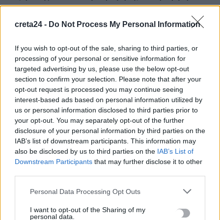
γιος
7 Αυγούστου, 2026
creta24 -
Do Not Process My Personal Information
Αεροδρόμιο Καστελλίου: Η ξενάγηση στο εργοτάξιο και τα
If you wish to opt-out of the sale, sharing to third parties, or
processing of your personal or sensitive information for
μηνύματα Δήμα – Ταχιάου για το μεγάλο έργο
targeted advertising by us, please use the below opt-out
7 Αυγούστου, 2026
section to confirm your selection. Please note that after your
opt-out request is processed you may continue seeing
Εξιχνιάστηκαν δύο εμπρησμοί στον Μυλοπόταμο –
interest-based ads based on personal information utilized by
Δικογραφία σε βάρος δύο ανδρών
us or personal information disclosed to third parties prior to
your opt-out. You may separately opt-out of the further
7 Αυγούστου, 2026
disclosure of your personal information by third parties on the
IAB’s list of downstream participants. This information may
Αεροδρόμιο Καστελλίου: Έπεσαν οι υπογραφές για τα ραντάρ
also be disclosed by us to third parties on the
IAB’s List of
7 Αυγούστου, 2026
Downstream Participants
that may further disclose it to other
third parties.
Κουνούπια: Σε εξέλιξη το πρόγραμμα καταπολέμησης στην
Personal Data Processing Opt Outs
Κρήτη – Πώς μπορούν να ενημερώνονται και να συμμετέχουν
I want to opt-out of the Sharing of my
οι πολίτες
personal data.