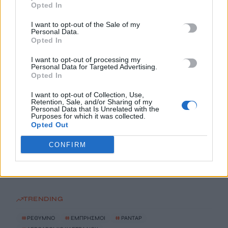
7 Αυγούστου, 2026
Opted In
I want to opt-out of the Sale of my
Marfin: Στην Ευελπίδων η 46χρονη που κατηγορείται για τον
Personal Data.
Opted In
φονικό εμπρησμό
7 Αυγούστου, 2026
I want to opt-out of processing my
Personal Data for Targeted Advertising.
Opted In
Θεοδωρικάκος: Συμβάλλουμε στην εθνική ασφάλεια της
I want to opt-out of Collection, Use,
πατρίδας μας με νέο αναπτυξιακό καθεστώς για την Άμυνα
Retention, Sale, and/or Sharing of my
7 Αυγούστου, 2026
Personal Data that Is Unrelated with the
Purposes for which it was collected.
Opted Out
Αεροδρόμιο Καστελλίου: Όλα έτοιμα για την υπογραφή της
CONFIRM
σύμβασης για τα ραντάρ
7 Αυγούστου, 2026
TRENDING
#
ΡΕΘΥΜΝΟ
#
ΕΜΠΡΗΣΜΟΙ
#
ΡΑΝΤΑΡ