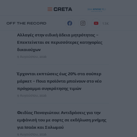
ΡΟΗ ΕΙΔΗΣΕΩΝ
13K
Η
OFF THE RECORD
Αλλαγές στην ειδική άδεια μητρότητας –
Επεκτείνεται σε περισσότερες κατηγορίες
δικαιούχων
9 Αυγούστου, 2026
Έρχονται εκπτώσεις έως 20% στα σούπερ
μάρκετ – Ποια προϊόντα μπαίνουν στο νέο
πρόγραμμα συγκράτησης τιμών
9 Αυγούστου, 2026
Φειδίας Παναγιώτου: Αντιδράσεις για την
εμφάνισή του με σορτς σε εκδήλωση μνήμης
για Ισαάκ και Σολωμού
9 Αυγούστου, 2026