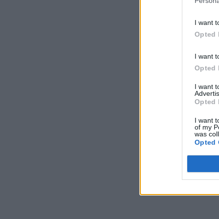
Persona
I want t
Opted 
I want t
Opted 
I want 
Advertis
Opted 
I want t
of my P
was col
Opted 