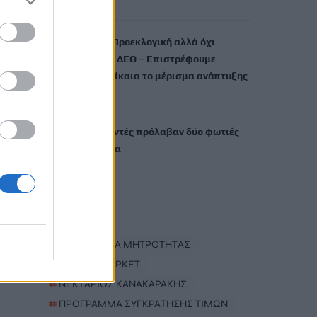
9 Αυγούστου, 2026
Κοντογεώργης: Προεκλογική αλλά όχι
παροχολογική η ΔΕΘ – Επιστρέφουμε
αναλογικά και δίκαια το μέρισμα ανάπτυξης
9 Αυγούστου, 2026
Ρέθυμνο: Εθελοντές πρόλαβαν δύο φωτιές
μέσα σε λίγη ώρα
9 Αυγούστου, 2026
TRENDING
#
ΕΙΔΙΚΗ ΑΔΕΙΑ ΜΗΤΡΟΤΗΤΑΣ
#
ΣΟΥΠΕΡ ΜΑΡΚΕΤ
#
ΝΕΚΤΑΡΙΟΣ ΚΑΝΑΚΑΡΑΚΗΣ
#
ΠΡΟΓΡΑΜΜΑ ΣΥΓΚΡΑΤΗΣΗΣ ΤΙΜΩΝ