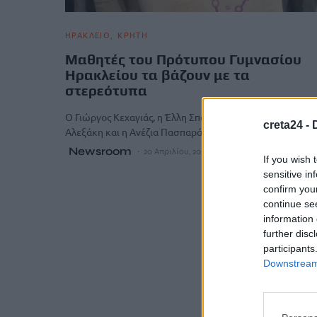
ΗΡΑΚΛΕΙΟ
ΚΡΗΤΗ
Μαθητές του Πρότυπου Γυμνασίου
Ηρακλείου τα βάζουν με τα
στερεότυπα
Ο Γιώργος Κεχαγιάς, η Έλλη Σπάθη, η Άννα Δασκαλάκη, η
creta24 -
Αλεξάκη και η Ανέζια Πασπαράκη είναι μαθητές…
Newsroom
20 Απριλίου, 2026
If you wish 
sensitive in
confirm you
continue se
information 
further disc
participants
Downstream 