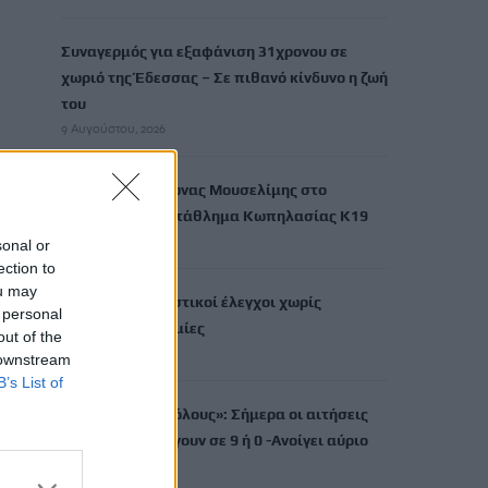
Συναγερμός για εξαφάνιση 31χρονου σε
χωριό της Έδεσσας – Σε πιθανό κίνδυνο η ζωή
του
9 Αυγούστου, 2026
«Χρυσός» ο Ιάσωνας Μουσελίμης στο
Παγκόσμιο Πρωτάθλημα Κωπηλασίας Κ19
9 Αυγούστου, 2026
sonal or
ection to
ou may
ΑΑΔΕ: Αιφνιδιαστικοί έλεγχοι χωρίς
 personal
τοπικές… γνωριμίες
out of the
9 Αυγούστου, 2026
 downstream
B’s List of
«Τουρισμός για όλους»: Σήμερα οι αιτήσεις
για ΑΦΜ που λήγουν σε 9 ή 0 -Ανοίγει αύριο
για όλους