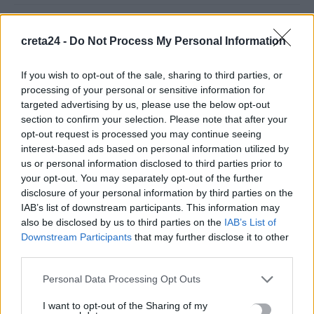
Άνοια: Ποια είναι τα επαγγέλματα που προστατεύουν τον
creta24 -
Do Not Process My Personal Information
εγκέφαλο
8 Αυγούστου, 2026
If you wish to opt-out of the sale, sharing to third parties, or
processing of your personal or sensitive information for
Επίδομα €391 από τον ΟΠΕΚΑ, χωρίς εισοδηματικά κριτήρια:
targeted advertising by us, please use the below opt-out
Η προϋπόθεση
section to confirm your selection. Please note that after your
8 Αυγούστου, 2026
opt-out request is processed you may continue seeing
interest-based ads based on personal information utilized by
us or personal information disclosed to third parties prior to
Θεατρική αφήγηση «Έρευσεν ύδωρ» στο Δημοτικό Σχολείο
your opt-out. You may separately opt-out of the further
Κεφαλά
disclosure of your personal information by third parties on the
8 Αυγούστου, 2026
IAB’s list of downstream participants. This information may
also be disclosed by us to third parties on the
IAB’s List of
Downstream Participants
that may further disclose it to other
18χρονος έσπασε παγκόσμιο ρεκόρ ως ο νεότερος άνδρας
third parties.
καθηγητής -Διδάσκει συνομηλίκους του
8 Αυγούστου, 2026
Personal Data Processing Opt Outs
I want to opt-out of the Sharing of my