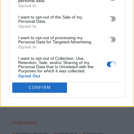
Πότε θα πληρωθούν οι συντάξεις Σεπτεμβρίου
personal data.
Opted In
8 Αυγούστου, 2026
I want to opt-out of the Sale of my
Personal Data.
Τα κύματα καύσωνα στην Ιταλία, τη Γαλλία και την Ισπανία
Opted In
θα αλλάξουν τη γεύση των ευρωπαϊκών κρασιών
I want to opt-out of processing my
8 Αυγούστου, 2026
Personal Data for Targeted Advertising.
Opted In
Λεύκανση δοντιών: Συμβουλές ειδικών για ένα πιο λαμπερό
I want to opt-out of Collection, Use,
χαμόγελο
Retention, Sale, and/or Sharing of my
Personal Data that Is Unrelated with the
8 Αυγούστου, 2026
Purposes for which it was collected.
Opted Out
Τρόμος για δύτες: Ήρθαν πρόσωπο με πρόσωπο με λευκό
CONFIRM
καρχαρία
8 Αυγούστου, 2026
TRENDING