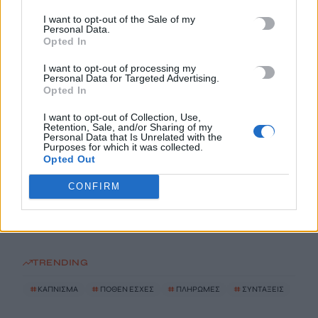
ΗΠΑ: Δασκάλα χορού κατηγορείται για σεξουαλική
I want to opt-out of the Sale of my
κακοποίηση δύο ανήλικων μαθητών της
Personal Data.
Opted In
7 Αυγούστου, 2026
I want to opt-out of processing my
Personal Data for Targeted Advertising.
Το Ελληνικό Μεσογειακό Πανεπιστήμιο εκδίδει ηλεκτρονικά
Opted In
τα Πρακτικά του Διεπιστημονικού Συνεδρίου «Ρένα
I want to opt-out of Collection, Use,
Κυριακού»
Retention, Sale, and/or Sharing of my
7 Αυγούστου, 2026
Personal Data that Is Unrelated with the
Purposes for which it was collected.
Opted Out
ΔΕΕΠ (ΝΟΔΕ) Ηρακλείου: Με έργα η κυβέρνηση Μητσοτάκη
CONFIRM
οδηγεί την Κρήτη στο μέλλον
7 Αυγούστου, 2026
TRENDING
#
ΚΑΠΝΙΣΜΑ
#
ΠΟΘΕΝ ΕΣΧΕΣ
#
ΠΛΗΡΩΜΕΣ
#
ΣΥΝΤΑΞΕΙΣ