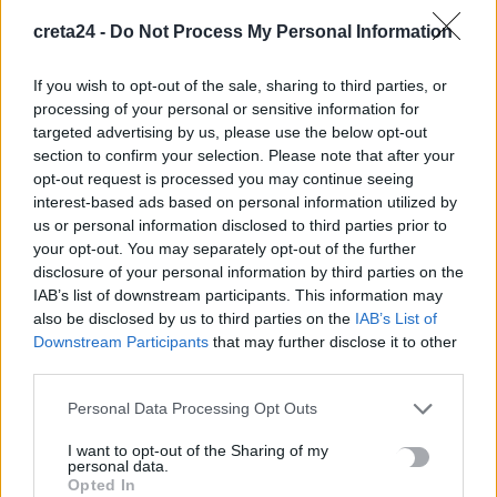
7 Αυγούστου, 2026
creta24 -
Do Not Process My Personal Information
Πότε πληρώνονται οι συντάξεις Σεπτεμβρίου
If you wish to opt-out of the sale, sharing to third parties, or
processing of your personal or sensitive information for
7 Αυγούστου, 2026
targeted advertising by us, please use the below opt-out
section to confirm your selection. Please note that after your
Ξεκινούν οι ετήσιες Καλοκαιρινές Εκθέσεις του Φεστιβάλ
opt-out request is processed you may continue seeing
Κινηματογράφου Χανίων
interest-based ads based on personal information utilized by
7 Αυγούστου, 2026
us or personal information disclosed to third parties prior to
your opt-out. You may separately opt-out of the further
disclosure of your personal information by third parties on the
Ισπανία: Απολιθώματα αποκαλύπτουν ότι οι πρώτοι
IAB’s list of downstream participants. This information may
Ευρωπαίοι ίσως ασκούσαν κανιβαλισμό
also be disclosed by us to third parties on the
IAB’s List of
7 Αυγούστου, 2026
Downstream Participants
that may further disclose it to other
third parties.
Σοκαριστικές αποκαλύψεις του FBI μετά το Μουντιάλ: «Θα
Personal Data Processing Opt Outs
ανατινάξω τον Μέσι με τέσσερις βόμβες»
I want to opt-out of the Sharing of my
7 Αυγούστου, 2026
personal data.
Opted In