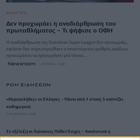
ΑΘΛΗΤΙΚΑ
Δεν προχωράει η αναδιάρθρωση του
πρωταθλήματος – Τι ψήφισε ο ΟΦΗ
Η αναδιάρθρωση της Stoiximan Super League δεν προχωράει,
εφόσον δεν συγκεντρώθηκε ο απαιτούμενος αριθμός ομάδων,
προκειμένου να προχωρήσει μία τέτοια…
Newsroom
27 Μαΐου, 2026
ΡΟΗ ΕΙΔΗΣΕΩΝ
«Θεριακλήδες» οι Έλληνες – Πάνω από 1 στους 5 καπνίζει
καθημερινά
7 Αυγούστου, 2026
Σε εξέλιξη οι δηλώσεις Πόθεν Έσχες – Αναλυτικά η
διαδικασία